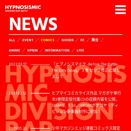
NEWS
ALL
EVENT
COMICS
GOODS
FC
舞台
ANIME
HPNM
INFORMATION
LIVE
2022.03.17
『ヒプノシスマイク -Before The Battle-
The Dirty Dawg』３巻 セリフ修正に関し
まして
2021.02.12
ヒプマイコミカライズ作品 マガポケ単行
本3巻限定版付属CDの収録内容を公開、
SEAMO、T-SK、HIROMIがナゴヤ・ディ
ビジョン新楽曲制作に参加！
2019.05.22
少年マガジンエッジ連載コミックス限定