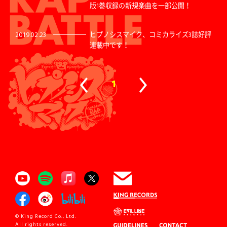
版1巻収録の新規楽曲を一部公開！
2019.02.23
ヒプノシスマイク、コミカライズ3誌好評
連載中です！
1
© King Record Co., Ltd.
All rights reserved.