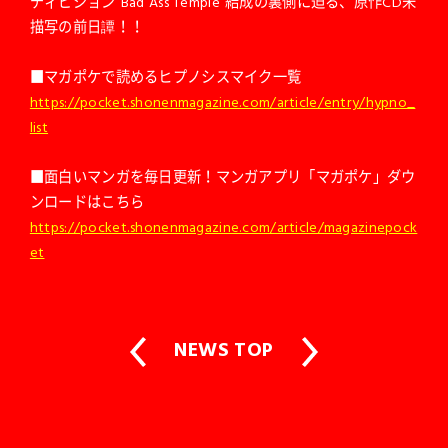
ディビジョン“Bad Ass Temple”結成の裏側に迫る、原作CD未
描写の前日譚！！
■マガポケで読めるヒプノシスマイク一覧
https://pocket.shonenmagazine.com/article/entry/hypno_
list
■面白いマンガを毎日更新！マンガアプリ「マガポケ」ダウ
ンロードはこちら
https://pocket.shonenmagazine.com/article/magazinepock
et
NEWS TOP