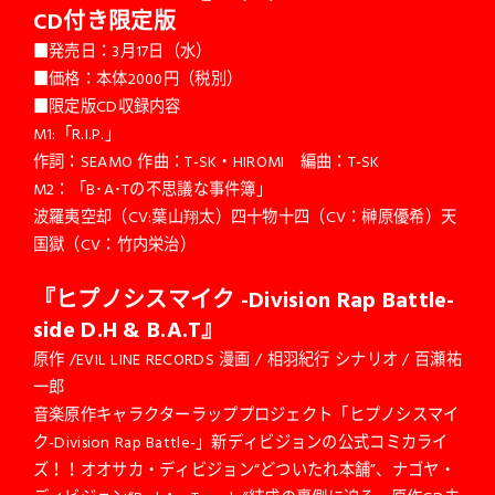
CD
付き限定版
■発売日：3月17日（水）
■価格：本体2000円（税別）
■限定版CD収録内容
M1:「R.I.P.」
作詞：SEAMO 作曲：T-SK・HIROMI 編曲：T-SK
M2：「B･A･Tの不思議な事件簿」
波羅夷空却（CV:葉山翔太）四十物十四（CV：榊原優希）天
国獄（CV：竹内栄治）
『ヒプノシスマイク -Division Rap Battle-
side D.H & B.A.T』
原作 /EVIL LINE RECORDS 漫画 / 相羽紀行 シナリオ / 百瀬祐
一郎
音楽原作キャラクターラッププロジェクト「ヒプノシスマイ
ク-Division Rap Battle-」新ディビジョンの公式コミカライ
ズ！！オオサカ・ディビジョン“どついたれ本舗”、ナゴヤ・