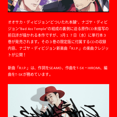
オオサカ・ディビジョン“どついたれ本舗”、ナゴヤ・ディビ
ジョン“Bad Ass Temple”の結成の裏側に迫る原作CD未描写の
前日譚が描かれる本作ですが、3月１７日（水）に単行本３
巻が発売されます。その３巻の限定版に付属するCDの収録
内容、ナゴヤ・ディビジョン新楽曲「R.I.P.」の楽曲クレジッ
トが公開！
新曲「R.I.P.」は、作詞をSEAMO、作曲をT-SK・HIROMI、編
曲をT-SKが務めています。