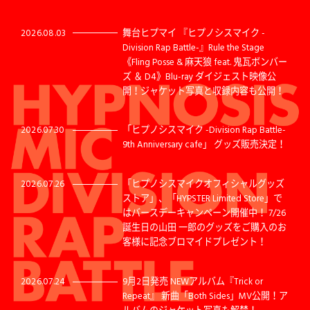
2026.08.03
舞台ヒプマイ 『ヒプノシスマイク -
Division Rap Battle-』Rule the Stage
《Fling Posse & 麻天狼 feat. 鬼瓦ボンバー
ズ ＆ D4》Blu-ray ダイジェスト映像公
開！ジャケット写真と収録内容も公開！
2026.07.30
「ヒプノシスマイク -Division Rap Battle-
9th Anniversary cafe」 グッズ販売決定！
2026.07.26
「ヒプノシスマイクオフィシャルグッズ
ストア」、「HYPSTER Limited Store」で
はバースデーキャンペーン開催中！ 7/26
誕生日の山田 一郎のグッズをご購入のお
客様に記念ブロマイドプレゼント！
2026.07.24
9月2日発売 NEWアルバム『Trick or
Repeat』 新曲「Both Sides」MV公開！ア