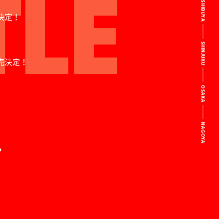
SHIBUYA
決定！
SHINJUKU
発売決定！
OSAKA
NAGOYA