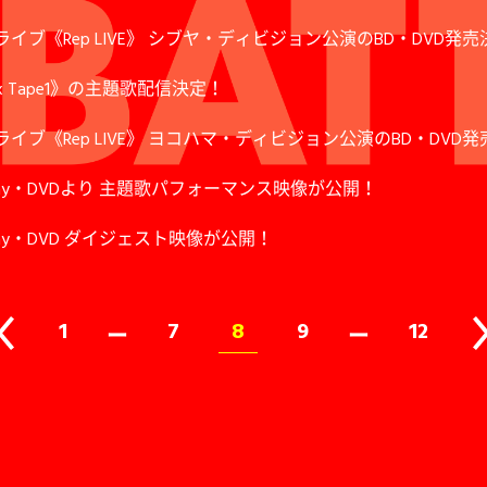
ブ《Rep LIVE》 シブヤ・ディビジョン公演のBD・DVD発売
Tape1》の主題歌配信決定！
ブ《Rep LIVE》 ヨコハマ・ディビジョン公演のBD・DVD
ray・DVDより 主題歌パフォーマンス映像が公開！
ay・DVD ダイジェスト映像が公開！
1
7
8
9
12
ー
ー