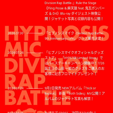
Division Rap Battle-』Rule the Stage
《Fling Posse & 麻天狼 feat. 鬼瓦ボンバー
ズ ＆ D4》Blu-ray ダイジェスト映像公
開！ジャケット写真と収録内容も公開！
2026.07.30
「ヒプノシスマイク -Division Rap Battle-
9th Anniversary cafe」 グッズ販売決定！
2026.07.26
「ヒプノシスマイクオフィシャルグッズ
ストア」、「HYPSTER Limited Store」で
はバースデーキャンペーン開催中！ 7/26
誕生日の山田 一郎のグッズをご購入のお
客様に記念ブロマイドプレゼント！
2026.07.24
9月2日発売 NEWアルバム『Trick or
Repeat』 新曲「Both Sides」MV公開！ア
ルバムのジャケット写真も解禁！