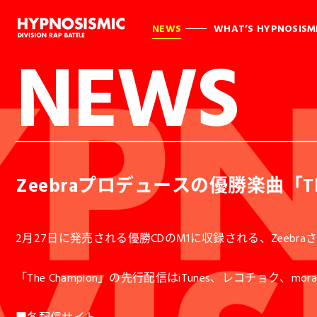
NEWS
WHAT’S HYPNOSISM
NEWS
Zeebraプロデュースの優勝楽曲「Th
2月27日に発売される優勝CDのM1に収録される、Zeebra
「The Champion」の先行配信はiTunes、レコチョク