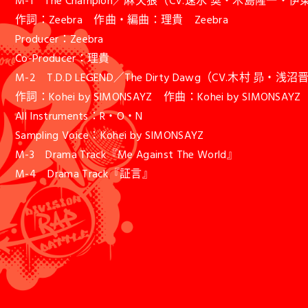
M-1 The Champion／麻天狼（CV.速水 奨・木島隆一・
作詞：Zeebra 作曲・編曲：理貴 Zeebra
Producer：Zeebra
Co-Producer：理貴
M-2 T.D.D LEGEND／The Dirty Dawg（CV.木村
作詞：Kohei by SIMONSAYZ 作曲：Kohei by SIMON
All Instruments：R・O・N
Sampling Voice：Kohei by SIMONSAYZ
M-3 Drama Track『Me Against The World』
M-4 Drama Track『証言』