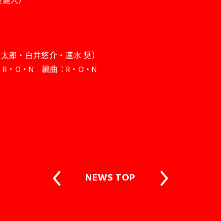
伊東健人）
 昴・浅沼晋太郎・白井悠介・速水 奨）
SAYZ R・O・N 編曲：R・O・N
NEWS TOP