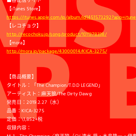
■各配信サイト
【iTunes Store】
https://itunes.apple.com/jp/album/id1451573292?app=itune
【レコチョク】
http://recochoku.jp/song/product/1011378338/
【mora】
http://mora.jp/package/43000014/KICA-3275/
【商品概要】
タイトル：「The Champion/T.D.D LEGEND」
アーティスト：麻天狼/The Dirty Dawg
発売日：2019.2.27（水）
品番：KICA-3275
定価：\1,852+税
収録内容：