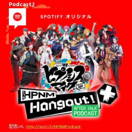
Podcast』
配信URL
http://spoti.fi/HPNMPodcast