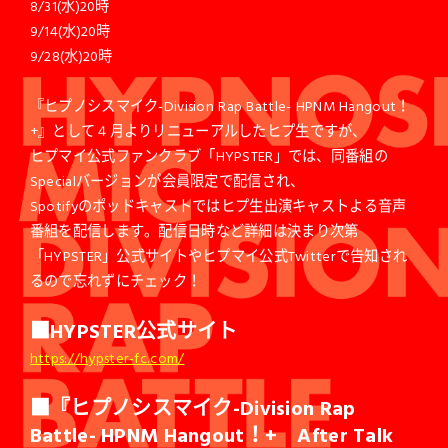
8/31(水)20時
9/14(水)20時
9/28(水)20時
『ヒプノシスマイク-Division Rap Battle- HPNM Hangout！
+』として４月よりリニューアルしたヒプ生ですが、
ヒプマイ公式ファンクラブ「HYPSTER」では、同番組の
Specialバージョンが会員限定で配信され、
Spotifyのポッドキャストではヒプ生出演キャストよる音声
番組を配信します。配信日時など詳細は決まり次第
「HYPSTER」公式サイトやヒプマイ公式Twitterで告知され
るので忘れずにチェック！
■HYPSTER公式サイト
https://hypster-fc.com/
■『ヒプノシスマイク-Division Rap
Battle- HPNM Hangout！+ After Talk