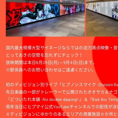
国内最大規模大型サイネージならではの迫力満点映像・音
とっておきの空間を忘れずにチェック！
放映期間は本日8月29日(月)～9月4日(日)まで。
※駅係員へのお問い合わせはご遠慮ください。
初のディビジョン別ライブ「ヒプノシスマイク -Division Rap Batt
先日楽曲の一部がトレーラーで公開されたオオサカ＆ナゴ
『どついたれ本舗 -No double dipping!-』＆『Bad Ass T
周年当日にヒプマイ公式YouTubeチャンネルでの配信が決定している「Hypno
６ディビジョンにゆかりのあるエリアの商業施設６か所と