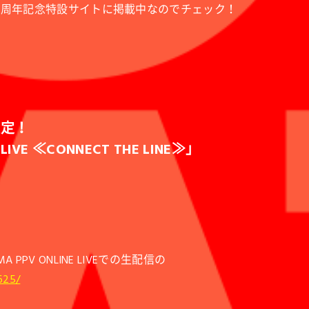
5周年記念特設サイトに掲載中なのでチェック！
決定！
 LIVE ≪CONNECT THE LINE≫」
V ONLINE LIVEでの生配信の
625/