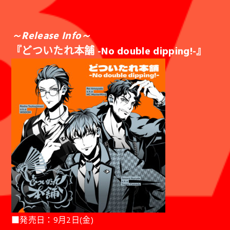
～Release Info～
『どついたれ本舗 -No double dipping!-』
■発売日：9月2日(金)