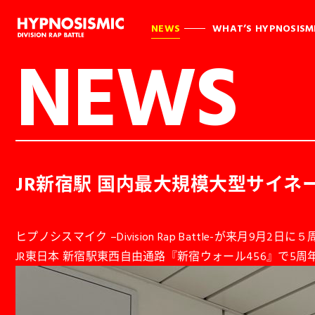
NEWS
WHAT’S HYPNOSISM
NEWS
JR新宿駅 国内最大規模大型サイネ
ヒプノシスマイク –Division Rap Battle-が来月9月
JR東日本 新宿駅東西自由通路『新宿ウォール456』で5