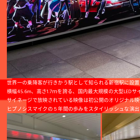
世界一の乗降客が行きかう駅として知られる新宿駅に設置
横幅45.6m、高さ1.7ｍを誇る、国内最大規模の大型LED
サイネージで放映されている映像は初公開のオリジナル映
ヒプノシスマイクの５年間の歩みをスタイリッシュな演出