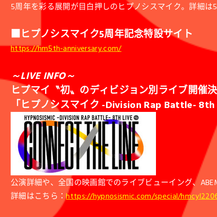
5周年を彩る展開が目白押しのヒプノシスマイク。詳細は
■ヒプノシスマイク5周年記念特設サイト
https://hm5th-anniversary.com/
～LIVE INFO～
ヒプマイ〝初〟のディビジョン別ライブ開催
「ヒプノシスマイク -Division Rap Battle- 8th
公演詳細や、全国の映画館でのライブビューイング、ABEMA PP
詳細はこちら：
https://hypnosismic.com/special/hmcyl220