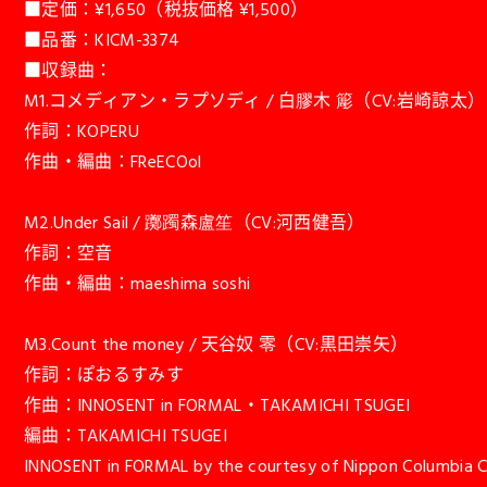
■定価：¥1,650（税抜価格 ¥1,500）
■品番：KICM-3374
■収録曲：
M1.コメディアン・ラプソディ / 白膠木 簓（CV:岩崎諒太）
作詞：KOPERU
作曲・編曲：FReECOol
M2.Under Sail / 躑躅森盧笙（CV:河西健吾）
作詞：空音
作曲・編曲：maeshima soshi
M3.Count the money / 天谷奴 零（CV:黒田崇矢）
作詞：ぽおるすみす
作曲：INNOSENT in FORMAL・TAKAMICHI TSUGEI
編曲：TAKAMICHI TSUGEI
INNOSENT in FORMAL by the courtesy of Nippon Columbia Co