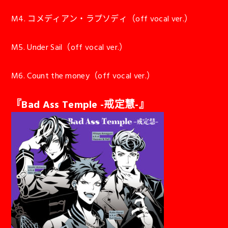
M4. コメディアン・ラプソディ（off vocal ver.）
M5. Under Sail（off vocal ver.）
M6. Count the money（off vocal ver.）
『Bad Ass Temple -戒定慧-』