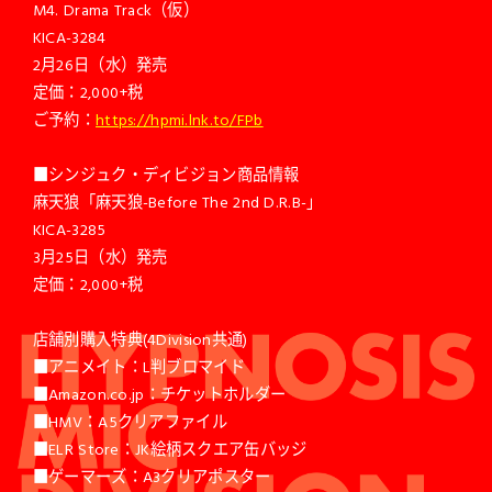
M4. Drama Track（仮）
KICA-3284
2月26日（水）発売
定価：2,000+税
ご予約：
https://hpmi.lnk.to/FPb
■シンジュク・ディビジョン商品情報
麻天狼「麻天狼-Before The 2nd D.R.B-」
KICA-3285
3月25日（水）発売
定価：2,000+税
店舗別購入特典(4Division共通)
■アニメイト：L判ブロマイド
■Amazon.co.jp：チケットホルダー
■HMV：A5クリアファイル
■ELR Store：JK絵柄スクエア缶バッジ
■ゲーマーズ：A3クリアポスター