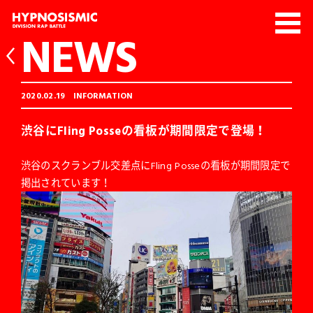
NEWS
2020.02.19
INFORMATION
渋谷にFling Posseの看板が期間限定で登場！
渋谷のスクランブル交差点にFling Posseの看板が期間限定で
掲出されています！