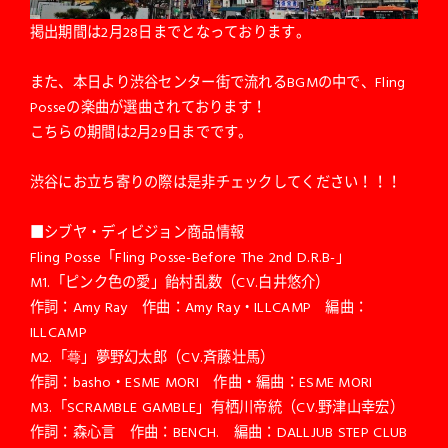
掲出期間は2月28日までとなっております。
また、本日より渋谷センター街で流れるBGMの中で、Fling
Posseの楽曲が選曲されております！
こちらの期間は2月29日までです。
渋谷にお立ち寄りの際は是非チェックしてください！！！
■シブヤ・ディビジョン商品情報
Fling Posse「Fling Posse-Before The 2nd D.R.B-」
M1.「ピンク色の愛」飴村乱数（CV.白井悠介）
作詞：Amy Ray 作曲：Amy Ray・ILLCAMP 編曲：
ILLCAMP
M2.「蕚」夢野幻太郎（CV.斉藤壮馬）
作詞：basho・ESME MORI 作曲・編曲：ESME MORI
M3.「SCRAMBLE GAMBLE」有栖川帝統（CV.野津山幸宏）
作詞：森心言 作曲：BENCH. 編曲：DALLJUB STEP CLUB