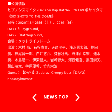
■公演情報
ヒプノシスマイク -Division Rap Battle- 5th LIVE＠サイタマ
《SIX SHOTS TO THE DOME》
日程：2020年3月28日（土）、29日（日）
DAY1「Playground」
DAY2「Battleground」
会場：メットライフドーム
出演：木村 昴、石谷春貴、天﨑滉平、浅沼晋太郎、駒田
航、神尾晋一郎、白井悠介、斉藤壮馬、野津山幸宏、速水
奨、木島隆一、伊東健人、岩崎諒太、河西健吾、黒田崇矢、
葉山翔太、榊原優希、竹内栄治
Guest：【DAY1】Zeebra、Creepy Nuts【DAY2】
nobodyknows+
NEWS TOP