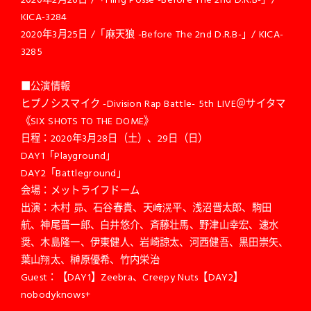
KICA-3284
2020年3月25日 /「麻天狼 -Before The 2nd D.R.B-」/ KICA-
3285
■公演情報
ヒプノシスマイク -Division Rap Battle- 5th LIVE＠サイタマ
《SIX SHOTS TO THE DOME》
日程：2020年3月28日（土）、29日（日）
DAY1「Playground」
DAY2「Battleground」
会場：メットライフドーム
出演：木村 昴、石谷春貴、天﨑滉平、浅沼晋太郎、駒田
航、神尾晋一郎、白井悠介、斉藤壮馬、野津山幸宏、速水
奨、木島隆一、伊東健人、岩崎諒太、河西健吾、黒田崇矢、
葉山翔太、榊原優希、竹内栄治
Guest：【DAY1】Zeebra、Creepy Nuts【DAY2】
nobodyknows+