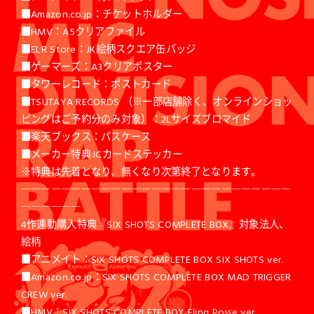
■Amazon.co.jp：チケットホルダー
■HMV：A5クリアファイル
■ELR Store：JK絵柄スクエア缶バッジ
■ゲーマーズ：A3クリアポスター
■タワーレコード：ポストカード
■TSUTAYA RECORDS （※一部店舗除く、オンラインショッ
ピングはご予約分のみ対象）：2Lサイズブロマイド
■楽天ブックス：パスケース
■メーカー特典:ICカードステッカー
※特典は先着となり、無くなり次第終了となります。
―――――――――――――――――――――――――――
――――――
4作連動購入特典『SIX SHOTS COMPLETE BOX』対象法人、
絵柄
■アニメイト：SIX SHOTS COMPLETE BOX SIX SHOTS ver.
■Amazon.co.jp：SIX SHOTS COMPLETE BOX MAD TRIGGER
CREW ver.
■HMV：SIX SHOTS COMPLETE BOX Fling Posse ver.