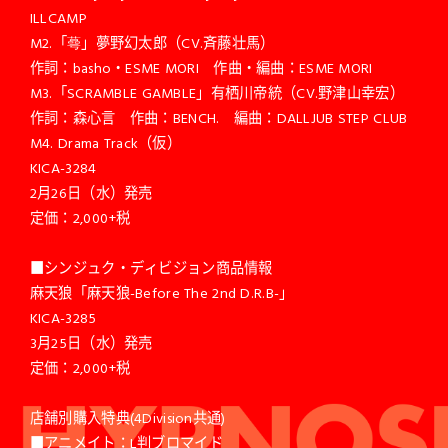
ILLCAMP
M2.「蕚」夢野幻太郎（CV.斉藤壮馬）
作詞：basho・ESME MORI 作曲・編曲：ESME MORI
M3.「SCRAMBLE GAMBLE」有栖川帝統（CV.野津山幸宏）
作詞：森心言 作曲：BENCH. 編曲：DALLJUB STEP CLUB
M4. Drama Track（仮）
KICA-3284
2月26日（水）発売
定価：2,000+税
■シンジュク・ディビジョン商品情報
麻天狼「麻天狼-Before The 2nd D.R.B-」
KICA-3285
3月25日（水）発売
定価：2,000+税
店舗別購入特典(4Division共通)
■アニメイト：L判ブロマイド