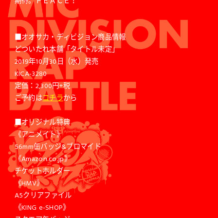
期待。ＰＥＡＣＥ！
■オオサカ・ディビジョン商品情報
どついたれ本舗「タイトル未定」
2019年10月30日（水）発売
KICA-3280
定価：2,300円+税
ご予約は
コチラ
から
■オリジナル特典
《アニメイト》
56mm缶バッジ&ブロマイド
《Amazon.co.jp》
チケットホルダー
《HMV》
A5クリアファイル
《KING e-SHOP》