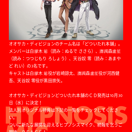
オオサカ・ディビジョンのチーム名は「どついたれ本舗」。
メンバーは白膠木 簓（読み：ぬるで ささら）、躑躅森盧笙
（読み：つつじもり ろしょう）、天谷奴 零（読み：あまや
ど れい）の3名です。
キャストは白膠木 簓役が岩崎諒太、躑躅森盧笙役が河西健
吾、天谷奴 零役が黒田崇矢。
オオサカ・ディビジョンどついたれ本舗のＣＤ発売は10月30
日（水）に決定！
法人別オリジナル特典は下記の一覧をチェックしてくださ
い。
ついに新たな展開を迎えるヒプノシスマイク、続報を乞うご