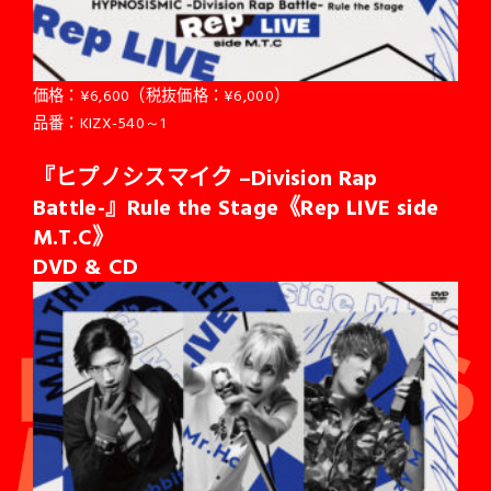
価格：¥6,600（税抜価格：¥6,000）
品番：KIZX-540～1
『ヒプノシスマイク –Division Rap
Battle-』Rule the Stage《Rep LIVE side
M.T.C》
DVD & CD