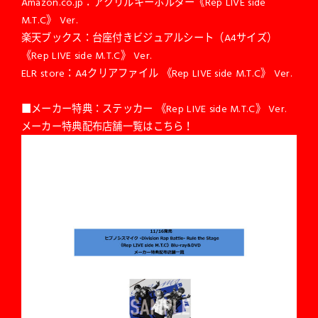
Amazon.co.jp：アクリルキーホルダー《Rep LIVE side
M.T.C》 Ver.
楽天ブックス：台座付きビジュアルシート（A4サイズ）
《Rep LIVE side M.T.C》 Ver.
ELR store：A4クリアファイル 《Rep LIVE side M.T.C》 Ver.
■メーカー特典：ステッカー 《Rep LIVE side M.T.C》 Ver.
メーカー特典配布店舗一覧はこちら！