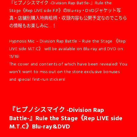
『ヒプノシスマイク -Division Rap Battle-』Rule the
Stage《Rep LIVE side F.P》のBlu-ray・DVDジャケット写
真・店舗別購入特典絵柄・収録内容も公開予定なのでこちら
の情報もお楽しみに…！
Hypnosis Mic – Division Rap Battle – Rule the Stage 《Rep
LIVE side M.T.C》 will be available on Blu-ray and DVD on
11/16!
The cover and contents of which have been revealed! You
won’t want to miss out on the store exclusive bonuses
and special first-run stickers!
『ヒプノシスマイク -Division Rap
Battle-』Rule the Stage
《Rep LIVE side
M.T.C》Blu-ray&DVD