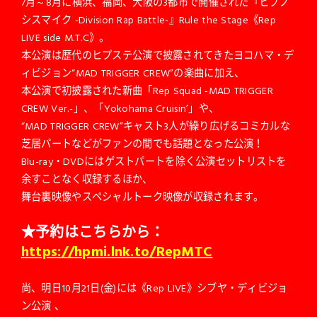
7月～8月に横浜、福岡、大阪の3都市で開催された『ヒプノ
シスマイク -Division Rap Battle-』Rule the Stage《Rep
LIVE side M.T.C》。
本公演は歴代のヒプステ公演で披露されてきたヨコハマ・デ
ィビジョン“MAD TRIGGER CREW”の楽曲に加え、
本公演で初披露された新曲「Rep Squad -MAD TRIGGER
CREW Ver.-」、「Yokohama Cruisin’」や、
“MAD TRIGGER CREW”キャスト3人が繰り広げるコミカルな
芝居パートなどがファンの間でも話題となった公演！
Blu-ray・DVDにはゲストパートを除く公演セットリストを
余すことなく収録するほか、
舞台裏映像やスペシャルトーク映像が収録されます。
★予約はこちらから：
https://hpmi.lnk.to/RepMTC
尚、明日10月21日(金)には《Rep LIVE》シブヤ・ディビジョ
ン公演 、