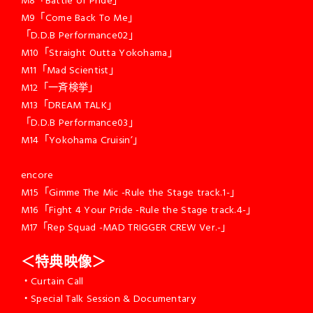
M9「Come Back To Me」
「D.D.B Performance02」
M10「Straight Outta Yokohama」
M11「Mad Scientist」
M12「一斉検挙」
M13「DREAM TALK」
「D.D.B Performance03」
M14「Yokohama Cruisin’」
encore
M15「Gimme The Mic -Rule the Stage track.1-」
M16「Fight 4 Your Pride -Rule the Stage track.4-」
M17「Rep Squad -MAD TRIGGER CREW Ver.-」
＜特典映像＞
・Curtain Call
・Special Talk Session & Documentary