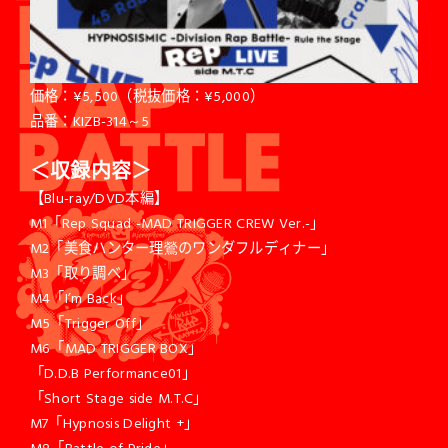
価格：¥5,500（税抜価格：¥5,000）
品番：KIZB-314～5
＜収録内容＞
【Blu-ray/DVD本編】
M1「Rep Squad -MAD TRIGGER CREW Ver.-」
M2「美食ハンター理鶯のワンダフルディナー」
M3「取り調べ」
M4「I’m Back」
M5「Trigger Off」
M6「MAD TRIGGER BOX」
「D.D.B Performance01」
「Short Stage side M.T.C」
M7「Hypnosis Delight +」
M8「Battle of Pride」