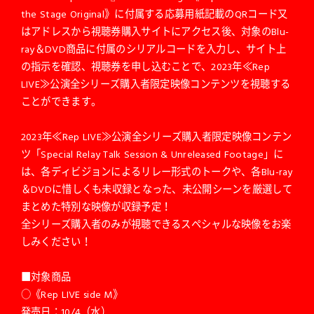
the Stage Original》に付属する応募用紙記載のQRコード又
はアドレスから視聴券購入サイトにアクセス後、対象のBlu-
ray＆DVD商品に付属のシリアルコードを入力し、サイト上
の指示を確認、視聴券を申し込むことで、2023年≪Rep
LIVE≫公演全シリーズ購入者限定映像コンテンツを視聴する
ことができます。
2023年≪Rep LIVE≫公演全シリーズ購入者限定映像コンテン
ツ「Special Relay Talk Session & Unreleased Footage」に
は、各ディビジョンによるリレー形式のトークや、各Blu-ray
＆DVDに惜しくも未収録となった、未公開シーンを厳選して
まとめた特別な映像が収録予定！
全シリーズ購入者のみが視聴できるスペシャルな映像をお楽
しみください！
■対象商品
○《Rep LIVE side M》
発売日：10/4（水）