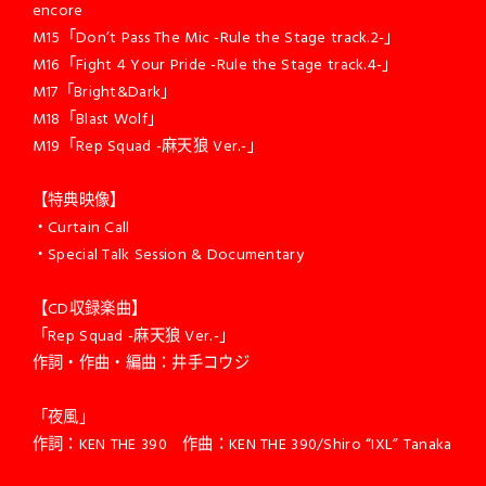
encore
M15「Don’t Pass The Mic -Rule the Stage track.2-」
M16「Fight 4 Your Pride -Rule the Stage track.4-」
M17「Bright&Dark」
M18「Blast Wolf」
M19「Rep Squad -麻天狼 Ver.-」
【特典映像】
・Curtain Call
・Special Talk Session & Documentary
【CD収録楽曲】
「Rep Squad -麻天狼 Ver.-」
作詞・作曲・編曲：井手コウジ
「夜風」
作詞：KEN THE 390 作曲：KEN THE 390/Shiro “IXL” Tanaka