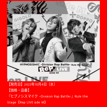
【発売日】2023年10月4日（水）
【価格・品番】
『ヒプノシスマイク –Division Rap Battle-』Rule the
Stage《Rep LIVE side M》