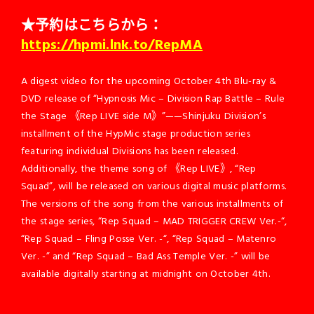
★予約はこちらから：
https://hpmi.lnk.to/RepMA
A digest video for the upcoming October 4th Blu-ray &
DVD release of “Hypnosis Mic – Division Rap Battle – Rule
the Stage 《Rep LIVE side M》”——Shinjuku Division’s
installment of the HypMic stage production series
featuring individual Divisions has been released.
Additionally, the theme song of 《Rep LIVE》, “Rep
Squad”, will be released on various digital music platforms.
The versions of the song from the various installments of
the stage series, “Rep Squad – MAD TRIGGER CREW Ver.-“,
“Rep Squad – Fling Posse Ver. -“, “Rep Squad – Matenro
Ver. -” and “Rep Squad – Bad Ass Temple Ver. -” will be
available digitally starting at midnight on October 4th.