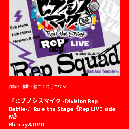
作詞・作曲・編曲：井手コウジ
『ヒプノシスマイク -Division Rap
Battle-』Rule the Stage《Rep LIVE side
M》
Blu-ray&DVD