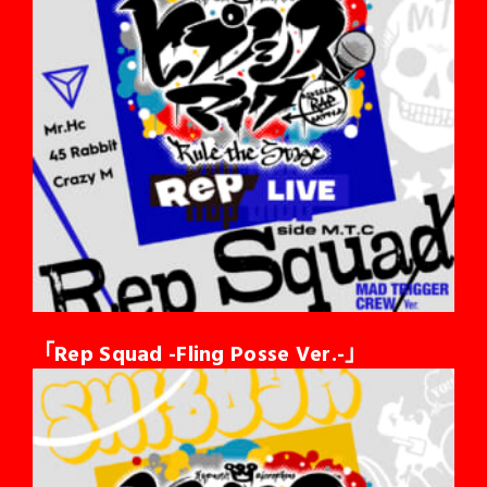
「Rep Squad -Fling Posse Ver.-」