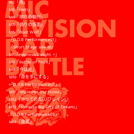
M2「雨」
M3「Melt」
M4「明日の朝刊」
M5「偽りの仮面」
M6「Blast Wolf」
「D.D.B Performance01」
「Short Stage side M」
M7「Hypnosis Delight +」
M8「Battle of Pride」
M9「今は光」
M10「命を手にする」
「D.D.B Performance02」
M11「My Home Our Home」
M12「かつての友(リフレイン)」
M13「Shinjuku Big City Of Dreams」
「D.D.B Performance03」
M14「夜風」