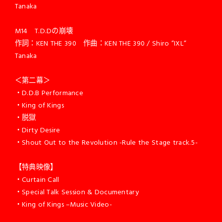
Tanaka
M14 T.D.Dの崩壊
作詞：KEN THE 390 作曲：KEN THE 390 / Shiro ”IXL”
Tanaka
＜第二幕＞
・D.D.B Performance
・King of Kings
・脱獄
・Dirty Desire
・Shout Out to the Revolution -Rule the Stage track.5-
【特典映像】
・Curtain Call
・Special Talk Session & Documentary
・King of Kings –Music Video-