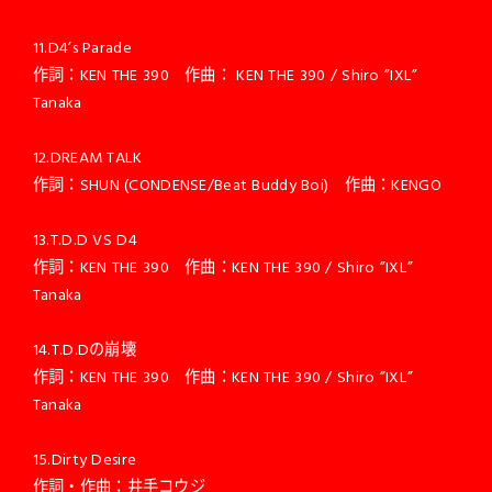
11.D4’s Parade
作詞：KEN THE 390 作曲： KEN THE 390 / Shiro ”IXL”
Tanaka
12.DREAM TALK
作詞：SHUN (CONDENSE/Beat Buddy Boi) 作曲：KENGO
13.T.D.D VS D4
作詞：KEN THE 390 作曲：KEN THE 390 / Shiro ”IXL”
Tanaka
14.T.D.Dの崩壊
作詞：KEN THE 390 作曲：KEN THE 390 / Shiro ”IXL”
Tanaka
15.Dirty Desire
作詞・作曲：井手コウジ