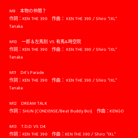
M9 本物の仲間？
作詞：KEN THE 390 作曲： KEN THE 390 / Shiro ”IXL”
Tanaka
M10 一郎＆左馬刻 VS 有馬&時空院
作詞：KEN THE 390 作曲： KEN THE 390 / Shiro ”IXL”
Tanaka
M11 D4’s Parade
作詞：KEN THE 390 作曲： KEN THE 390 / Shiro ”IXL”
Tanaka
M12 DREAM TALK
作詞：SHUN (CONDENSE/Beat Buddy Boi) 作曲：KENGO
M13 T.D.D VS D4
作詞：KEN THE 390 作曲：KEN THE 390 / Shiro ”IXL”