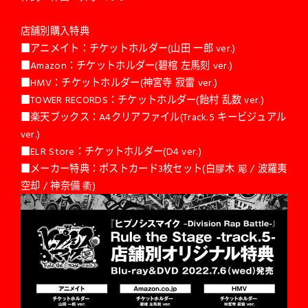
店舗別購入特典
■アニメイト：チケットホルダー(山田 一郎 ver.)
■Amazon：チケットホルダー(碧棺 左馬刻 ver.)
■HMV：チケットホルダー(神宮寺 寂雷 ver.)
■TOWER RECORDS：チケットホルダー(飴村 乱数 ver.)
■楽天ブックス：A4クリアファイル(Track.5 キービジュアル
ver.)
■ELR Store：チケットホルダー(D4 ver.)
■メーカー特典：ポストカード3枚セット(白膠木 簓 / 波羅夷
空却 / 神奈備 衢)