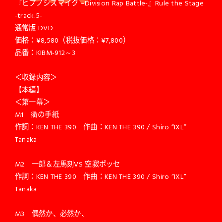
『ヒプノシスマイク –Division Rap Battle-』Rule the Stage
-track.5-
通常版 DVD
価格：¥8,580（税抜価格：¥7,800）
品番：KIBM-912～3
＜収録内容＞
【本編】
＜第一幕＞
M1 衢の手紙
作詞：KEN THE 390 作曲：KEN THE 390 / Shiro “IXL”
Tanaka
M2 一郎＆左馬刻VS 空寂ポッセ
作詞：KEN THE 390 作曲：KEN THE 390 / Shiro “IXL”
Tanaka
M3 偶然か、必然か、