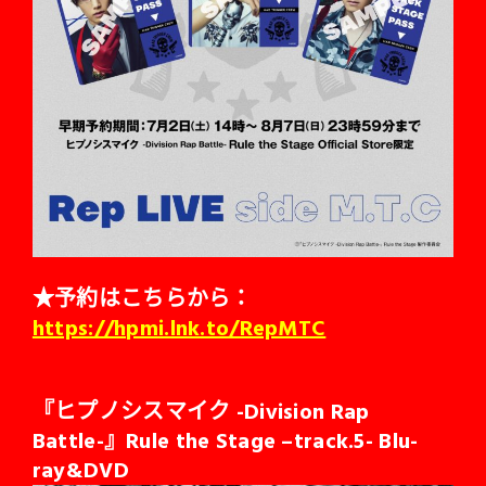
★予約はこちらから：
https://hpmi.lnk.to/RepMTC
『ヒプノシスマイク -Division Rap
Battle-』Rule the Stage –track.5- Blu-
ray&DVD