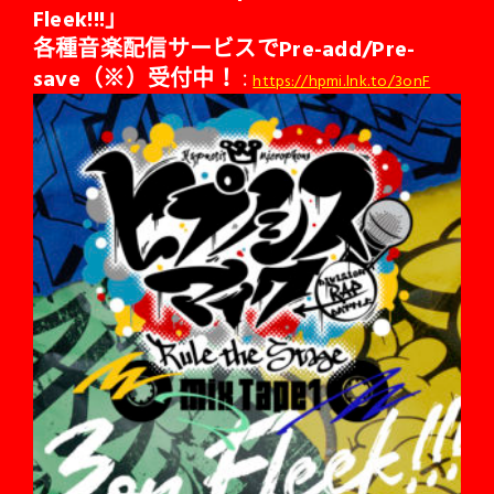
Fleek!!!」
各種音楽配信サービスでPre-add/Pre-
save（※）受付中！
：
https://hpmi.lnk.to/3onF