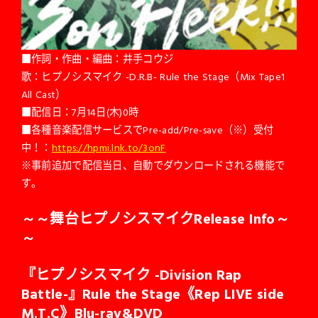
■作詞・作曲・編曲：井手コウジ
歌：ヒプノシスマイク -D.R.B- Rule the Stage（Mix Tape1
All Cast）
■配信日：7月14日(木)0時
■各種音楽配信サービスでPre-add/Pre-save（※）受付
中！：
https://hpmi.lnk.to/3onF
※事前追加で配信当日、自動でダウンロードされる機能で
す。
～～舞台ヒプノシスマイクRelease Info～
～
『ヒプノシスマイク -Division Rap
Battle-』Rule the Stage《Rep LIVE side
M.T.C》Blu-ray&DVD