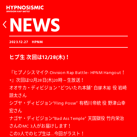
NEWS
2023.12.27
HPNM
ヒプ生 次回は12/28(木)！
『ヒプノシスマイク-Division Rap Battle- HPNM Hangout！
+』次回は12月28日(木)20時～生放送！
オオサカ・ディビジョン “どついたれ本舗” 白膠木簓 役 岩崎
諒太さん
シブヤ・ディビジョン“Fling Posse” 有栖川帝統 役 野津山幸
宏さん
ナゴヤ・ディビジョン“Bad Ass Temple” 天国獄役 竹内栄治
さんのMC 3人がお届けします！
この3人でのヒプ生は…今回がラスト！