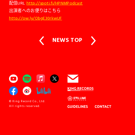
配信URL
http://spoti.fi/HPNMPodcast
出演者へのお便りはこちら
http://ow.ly/ObgE30rkwUF
NEWS TOP
© King Record Co., Ltd.
All rights reserved.