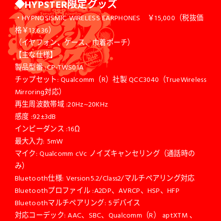
◆HYPSTER限定グッズ
・HYPNOSISMIC WIRELESS EARPHONES ￥15,000（税抜価
格￥13,636）
（イヤフォン、ケース、巾着ポーチ）
【主な仕様】
製品型番 :CP-TWS01A
チップセット: Qualcomm（R）社製 QCC3040（TrueWireless
Mirroring対応）
再生周波数帯域 :20Hz~20KHz
感度 :92±3dB
インピーダンス :16Ω
最大入力: 5mW
マイク: Qualcomm cVc ノイズキャンセリング（通話時の
み）
Bluetooth仕様: Version5.2/Class2/マルチペアリング対応
Bluetoothプロファイル :A2DP、AVRCP、HSP、HFP
Bluetoothマルチペアリング: 5デバイス
対応コーデック: AAC、SBC、Qualcomm（R） aptXTM 、