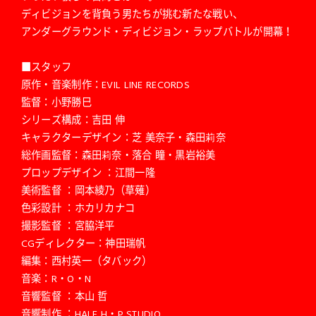
ディビジョンを背負う男たちが挑む新たな戦い、
アンダーグラウンド・ディビジョン・ラップバトルが開幕！
■スタッフ
原作・音楽制作：EVIL LINE RECORDS
監督：小野勝巳
シリーズ構成：吉田 伸
キャラクターデザイン：芝 美奈子・森田莉奈
総作画監督：森田莉奈・落合 瞳・黒岩裕美
プロップデザイン ：江間一隆
美術監督 ：岡本綾乃（草薙）
色彩設計 ：ホカリカナコ
撮影監督 ：宮脇洋平
CGディレクター：神田瑞帆
編集：西村英一（タバック）
音楽：R・O・N
音響監督 ：本山 哲
音響制作 ：HALF H・P STUDIO