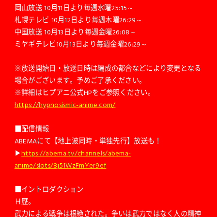
岡山放送 10月11日より毎週水曜25:15～
札幌テレビ 10月12日より毎週木曜26:29～
中国放送 10月13日より毎週金曜26:08～
ミヤギテレビ10月13日より毎週金曜26:29～
※放送開始日・放送日時は編成の都合などにより変更となる
場合がございます。予めご了承ください。
※詳細はヒプアニ公式HPをご参照ください。
https://hypnosismic-anime.com/
■配信情報
ABEMAにて【地上波同時・単独先行】放送も！
▶︎
https://abema.tv/channels/abema-
anime/slots/8j51WzFmYer9ef
■イントロダクション
Ｈ歴。
武力による戦争は根絶された。争いは武力ではなく人の精神