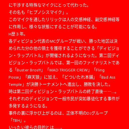
に干渉する特殊なマイクにとって代わった。
その名も「ヒプノシスマイク」。
このマイクを通したリリックは人の交感神経、副交感神経等
に作用し、様々な状態にすることが可能になる。
H歴３年。
各ディビジョン代表のMCグループが戦い、勝った地区は決
められた分の他の領土を獲得することができる「ディビジョ
ン・ラップバトル」が開催されるようになった。第二回ディ
ビジョン・ラップバトルでは、第一回のファイナリストであ
る「Buster Bros!!!」「MAD TRIGGER CREW」「Fling
Posse」「麻天狼」に加え、「どついたれ本舗」「Bad Ass
Temple」が決勝トーナメントへ進出し、勝敗を決した。
時は第二回ディビジョン・ラップバトルの終了直後――…。
それぞれのディビジョンで一般市民が突如暴徒化する事件が
多発するようになる。
事件の裏に浮かび上がるのは、正体不明のDJグループ
「TBH」。
いったい彼らの目的とは……。