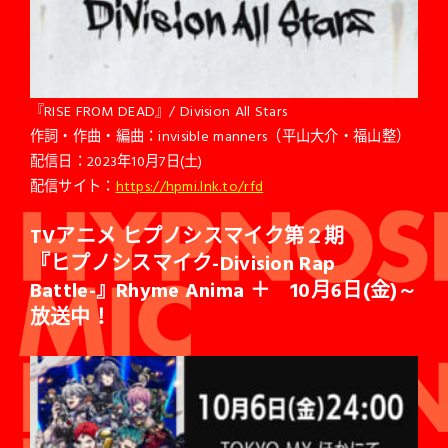
『RISE FROM DEAD』/ Division All Stars
作詞・作曲・編曲：invisible manners（平山大介・福山整）
配信日：2023年10月7日(土)
配信サイト：
https://hpmi.lnk.to/rfd
TV
アニメ ヒプノシスマイク第２期
『ヒプノシスマイク-Division Rap
Battle-』Rhyme Anima ＋ 10月6日(金)～
放送中！