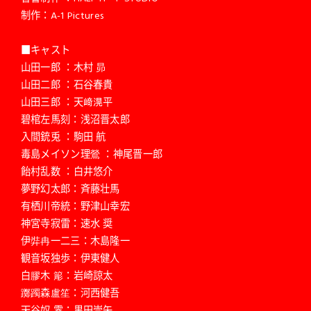
制作：A-1 Pictures
■キャスト
山田一郎 ：木村 昴
山田二郎 ：石谷春貴
山田三郎 ：天﨑滉平
碧棺左馬刻：浅沼晋太郎
入間銃兎 ：駒田 航
毒島メイソン理鶯 ：神尾晋一郎
飴村乱数 ：白井悠介
夢野幻太郎：斉藤壮馬
有栖川帝統：野津山幸宏
神宮寺寂雷：速水 奨
伊弉冉一二三：木島隆一
観音坂独歩：伊東健人
白膠木 簓：岩崎諒太
躑躅森盧笙：河西健吾
天谷奴 零：黒田崇矢