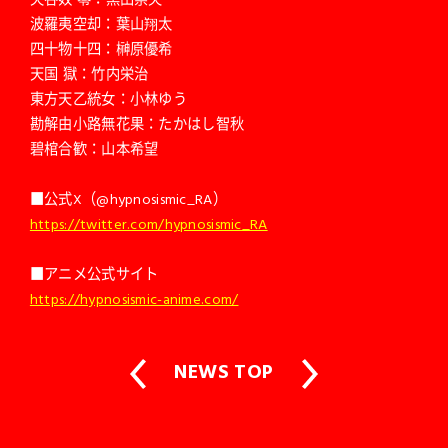
波羅夷空却：葉山翔太
四十物十四：榊原優希
天国 獄：竹内栄治
東方天乙統女：小林ゆう
勘解由小路無花果：たかはし智秋
碧棺合歓：山本希望
■公式X（@hypnosismic_RA）
https://twitter.com/hypnosismic_RA
■アニメ公式サイト
https://hypnosismic-anime.com/
NEWS TOP