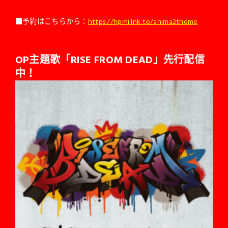
■予約はこちらから：
https://hpmi.lnk.to/anima2theme
OP
主題歌「RISE FROM DEAD」先行配信
中！