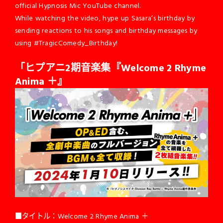
official Hypnosis Mic YouTube channel.
While watching the video, hype up Sasara’s birthday by
sending reactions to his songs and birthday messages by
using #TragicComedy_Birthday!
「ヒプアニ2期音楽集『Welcome 2 Rhyme
Anima ＋』
■タイトル：Welcome 2 Rhyme Anima ＋