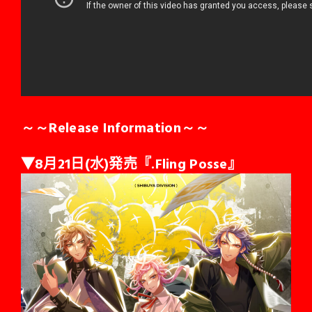
～～Release Information～～
▼8月21日(水)発売『.Fling Posse』