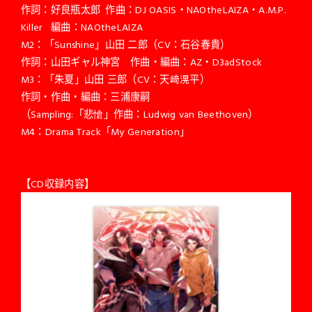
作詞：好良瓶太郎 作曲：DJ OASIS・NAOtheLAIZA・A.M.P.
Killer 編曲：NAOtheLAIZA
M2：「Sunshine」山田 二郎（CV：石谷春貴）
作詞：山田ギャル神宮 作曲・編曲：AZ・D3adStock
M3：「朱夏」山田 三郎（CV：天﨑滉平）
作詞・作曲・編曲：三浦康嗣
（Sampling:「悲愴」作曲：Ludwig van Beethoven）
M4：Drama Track「My Generation」
【CD収録内容】