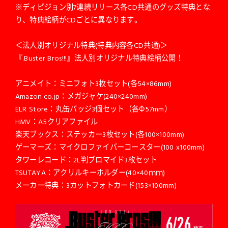
※ディビジョン別7連続リリース各CD共通のグッズ特典とな
り、特典絵柄がCDごとに異なります。
＜法人別オリジナル特典(特典内容各CD共通)＞
『.Buster Bros!!!』法人別オリジナル特典絵柄公開！
アニメイト：ミニフォト3枚セット(各54×86mm)
Amazon.co.jp：メガジャケ(240×240mm)
ELR Store：丸缶バッジ3個セット（各Φ57mm）
HMV：A5クリアファイル
楽天ブックス：ステッカー3枚セット(各100×100mm)
ゲーマーズ：マイクロファイバーコースター(100 x100mm)
タワーレコード：2L判ブロマイド3枚セット
TSUTAYA：アクリルキーホルダー(40×40ｍｍ)
メーカー特典：3カットフォトカード(153×100mm)