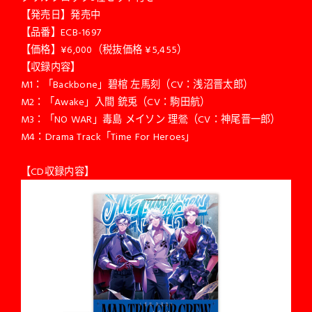
【発売日】発売中
【品番】ECB-1697
【価格】¥6,000（税抜価格 ¥5,455）
【収録内容】
M1：「Backbone」碧棺 左馬刻（CV：浅沼晋太郎）
M2：「Awake」入間 銃兎（CV：駒田航）
M3：「NO WAR」毒島 メイソン 理鶯（CV：神尾晋一郎）
M4：Drama Track「Time For Heroes」
【CD収録内容】