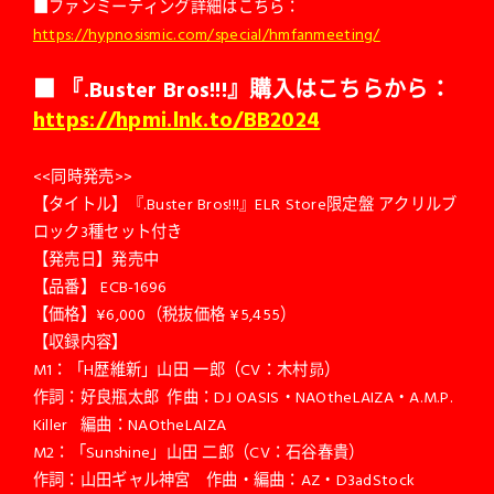
■ファンミーティング詳細はこちら：
https://hypnosismic.com/special/hmfanmeeting/
■ 『.Buster Bros!!!』購入はこちらから：
https://hpmi.lnk.to/BB2024
<<同時発売>>
【タイトル】『.Buster Bros!!!』ELR Store限定盤 アクリルブ
ロック3種セット付き
【発売日】発売中
【品番】 ECB-1696
【価格】¥6,000（税抜価格 ¥5,455）
【収録内容】
M1：「H歴維新」山田 一郎（CV：木村昴）
作詞：好良瓶太郎 作曲：DJ OASIS・NAOtheLAIZA・A.M.P.
Killer 編曲：NAOtheLAIZA
M2：「Sunshine」山田 二郎（CV：石谷春貴）
作詞：山田ギャル神宮 作曲・編曲：AZ・D3adStock