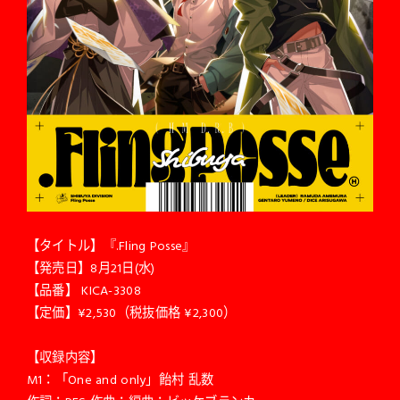
【タイトル】『.Fling Posse』
【発売日】8月21日(水)
【品番】 KICA-3308
【定価】¥2,530（税抜価格 ¥2,300）
【収録内容】
M1：「One and only」飴村 乱数