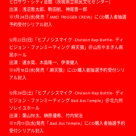
ヒロサワ・シティ会館（茨城県立県民文化センター）
出演：浅沼晋太郎、駒田航、神尾晋一郎
※7月24日(水)発売『.MAD TRIGGER CREW』にCD購入者抽選
予約受付シリアル封入
12月22日(日)「ヒプノシスマイク -Division Rap Battle- ディ
ビジョン・ファンミーティング 麻天狼」＠山形やまぎん県
民ホール
出演：速水奨、木島隆一、伊東健人
※9月18日(水)発売『.麻天狼』にCD購入者抽選予約受付シリ
アル封入
12月28日(土)「ヒプノシスマイク -Division Rap Battle- ディ
ビジョン・ファンミーティング Bad Ass Temple」＠北九州
ソレイユホール
出演：葉山翔太、榊原優希、竹内栄治
※11月13日(水)発売『.Bad Ass Temple』にCD購入者抽選予約
受付シリアル封入