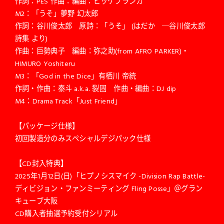
作詞：PES 作曲：編曲：ビッケブランカ
M2：「うそ」夢野 幻太郎
作詞：谷川俊太郎 原詩：「うそ」 (はだか ─谷川俊太郎
詩集 より)
作曲：巨勢典子 編曲：弥之助(from AFRO PARKER)・
HIMURO Yoshiteru
M3：「God in the Dice」有栖川 帝統
作詞・作曲：泰斗 a.k.a. 裂固 作曲・編曲：DJ dip
M4：Drama Track「Just Friend」
【パッケージ仕様】
初回製造分のみスペシャルデジパック仕様
【CD封入特典】
2025年1月12日(日)「ヒプノシスマイク -Division Rap Battle-
ディビジョン・ファンミーティング Fling Posse」＠グラン
キューブ大阪
CD購入者抽選予約受付シリアル