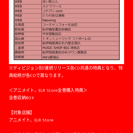
※ディビジョン別7連続リリース各CD共通の特典となり、特
典絵柄が各CDで異なります。
＜アニメイト、ELR Store全巻購入特典＞
全巻収納BOX
【対象店舗】
アニメイト、ELR Store