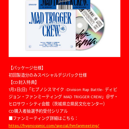
【パッケージ仕様】
初回製造分のみスペシャルデジパック仕様
【CD封入特典】
1月3日(日)「ヒプノシスマイク -Division Rap Battle- ディビ
ジョン・ファンミーティング MAD TRIGGER CREW」＠ザ・
ヒロサワ・シティ会館（茨城県立県民文化センター）
CD購入者抽選予約受付シリアル
■ファンミーティング詳細はこちら：
https://hypnosismic.com/special/hmfanmeeting/