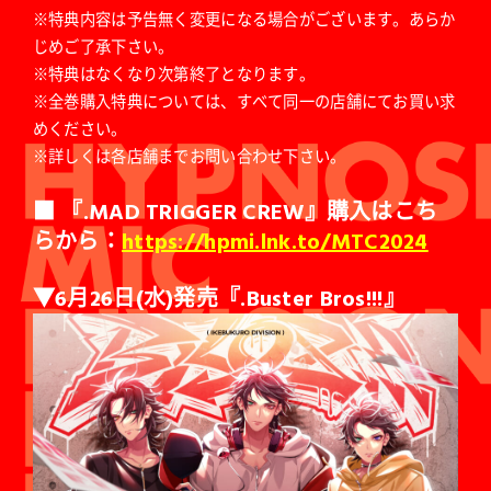
※特典内容は予告無く変更になる場合がございます。あらか
じめご了承下さい。
※特典はなくなり次第終了となります。
※全巻購入特典については、すべて同一の店舗にてお買い求
めください。
※詳しくは各店舗までお問い合わせ下さい。
■ 『.MAD TRIGGER CREW』購入
はこち
らから：
https://hpmi.lnk.to/MTC2024
▼6月26日(水)発売『.Buster Bros!!!』