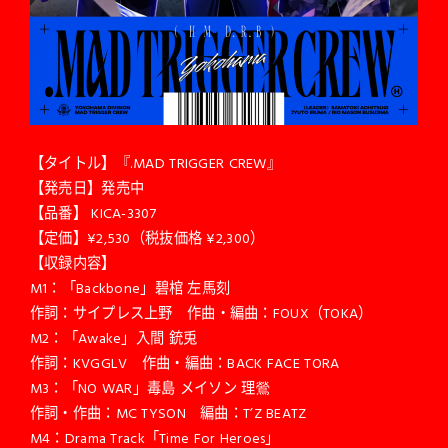
【タイトル】『.MAD TRIGGER CREW』
【発売日】発売中
【品番】 KICA-3307
【定価】¥2,530（税抜価格 ¥2,300）
【収録内容】
M1：「Backbone」碧棺 左馬刻
作詞：サイプレス上野 作曲・編曲：FOUX（TOKA）
M2：「Awake」入間 銃兎
作詞：KVGGLV 作曲・編曲：BACK FACE TORA
M3：「NO WAR」毒島 メイソン 理鶯
作詞・作曲：MC TYSON 編曲：T’Z BEATZ
M4：Drama Track「Time For Heroes」