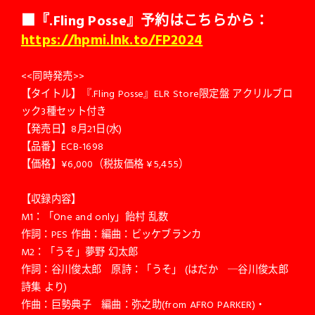
■『.Fling Posse』予約はこちらから：
https://hpmi.lnk.to/FP2024
<<同時発売>>
【タイトル】『.Fling Posse』ELR Store限定盤 アクリルブロ
ック3種セット付き
【発売日】8月21日(水)
【品番】ECB-1698
【価格】¥6,000（税抜価格 ¥5,455）
【収録内容】
M1：「One and only」飴村 乱数
作詞：PES 作曲：編曲：ビッケブランカ
M2：「うそ」夢野 幻太郎
作詞：谷川俊太郎 原詩：「うそ」 (はだか ─谷川俊太郎
詩集 より)
作曲：巨勢典子 編曲：弥之助(from AFRO PARKER)・