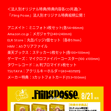
＜法人別オリジナル特典(特典内容各CD共通)＞
『.Fling Posse』法人別オリジナル特典絵柄公開！
アニメイト：ミニフォト3枚セット(各54×86mm)
Amazon.co.jp：メガジャケ(240×240mm)
ELR Store：丸缶バッジ3個セット（各Φ57mm）
HMV：A5クリアファイル
楽天ブックス：ステッカー3枚セット(各100×100mm)
ゲーマーズ：マイクロファイバーコースター(100 x100mm)
タワーレコード：2L判ブロマイド3枚セット
TSUTAYA：アクリルキーホルダー(40×40ｍｍ)
メーカー特典：3カットフォトカード(153×100mm)