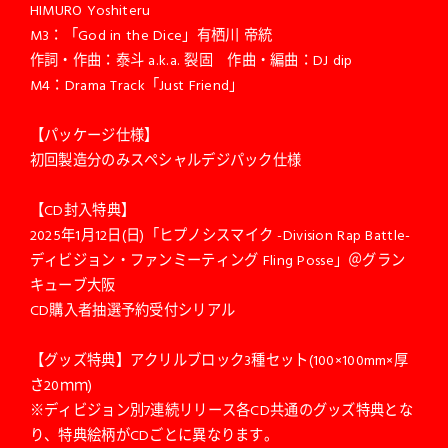
HIMURO Yoshiteru
M3：「God in the Dice」有栖川 帝統
作詞・作曲：泰斗 a.k.a. 裂固 作曲・編曲：DJ dip
M4：Drama Track「Just Friend」
【パッケージ仕様】
初回製造分のみスペシャルデジパック仕様
【CD封入特典】
2025年1月12日(日)「ヒプノシスマイク -Division Rap Battle-
ディビジョン・ファンミーティング Fling Posse」＠グラン
キューブ大阪
CD購入者抽選予約受付シリアル
【グッズ特典】アクリルブロック3種セット(100×100mm×厚
さ20ｍｍ)
※ディビジョン別7連続リリース各CD共通のグッズ特典とな
り、特典絵柄がCDごとに異なります。