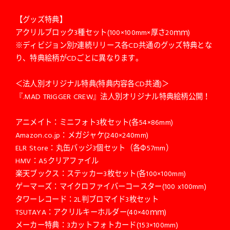
【グッズ特典】
アクリルブロック3種セット(100×100mm×厚さ20ｍｍ)
※ディビジョン別7連続リリース各CD共通のグッズ特典とな
り、特典絵柄がCDごとに異なります。
＜法人別オリジナル特典(特典内容各CD共通)＞
『.MAD TRIGGER CREW』法人別オリジナル特典絵柄公開！
アニメイト：ミニフォト3枚セット(各54×86mm)
Amazon.co.jp：メガジャケ(240×240mm)
ELR Store：丸缶バッジ3個セット（各Φ57mm）
HMV：A5クリアファイル
楽天ブックス：ステッカー3枚セット(各100×100mm)
ゲーマーズ：マイクロファイバーコースター(100 x100mm)
タワーレコード：2L判ブロマイド3枚セット
TSUTAYA：アクリルキーホルダー(40×40ｍｍ)
メーカー特典：3カットフォトカード(153×100mm)