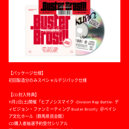
【パッケージ仕様】
初回製造分のみスペシャルデジパック仕様
【CD封入特典】
11月2日(土)開催「ヒプノシスマイク -Division Rap Battle- デ
ィビジョン・ファンミーティング Buster Bros!!!」＠ベイシ
ア文化ホール（群馬県民会館）
CD購入者抽選予約受付シリアル