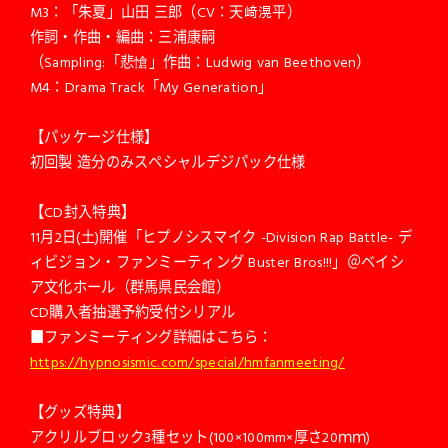
M3：「朱夏」山田 三郎（CV：天﨑滉平）
作詞・作曲・編曲：三浦康嗣
（Sampling:「悲愴」作曲：Ludwig van Beethoven）
M4：Drama Track「My Generation」
【パッケージ仕様】
初回製 造分のみスペシャルデジパック仕様
【CD封入特典】
11月2日(土)開催「ヒプノシスマイク -Division Rap Battle- デ
ィビジョン・ファンミーティング Buster Bros!!!」＠ベイシ
ア文化ホール（群馬県民会館）
CD購入者抽選予約受付シリアル
■ファンミーティング詳細はこちら：
https://hypnosismic.com/special/hmfanmeeting/
【グッズ特典】
アクリルブロック3種セット(100×100mm×厚さ20ｍｍ)