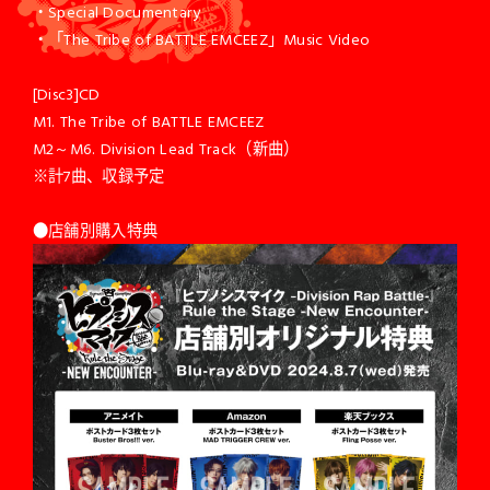
・Special Documentary
・「The Tribe of BATTLE EMCEEZ」Music Video
[Disc3]CD
M1. The Tribe of BATTLE EMCEEZ
M2～M6. Division Lead Track（新曲）
※計7曲、収録予定
●店舗別購入特典