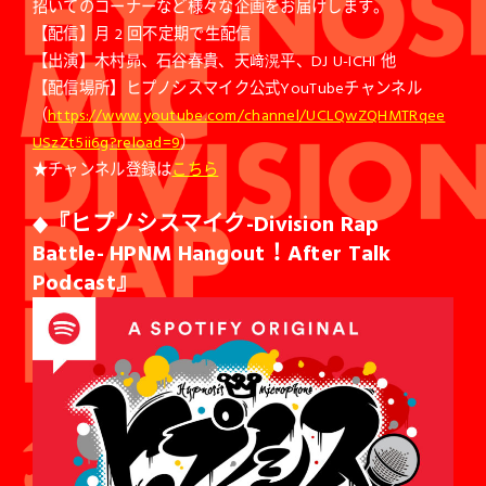
招いてのコーナーなど様々な企画をお届けします。
【配信】月 2 回不定期で生配信
【出演】木村昴、石谷春貴、天﨑滉平、DJ U-ICHI 他
【配信場所】ヒプノシスマイク公式YouTubeチャンネル
（
https://www.youtube.com/channel/UCLQwZQHMTRqee
USzZt5ii6g?reload=9
）
★チャンネル登録は
こちら
『ヒプノシスマイク-Division Rap
◆
Battle- HPNM Hangout！After Talk
Podcast』