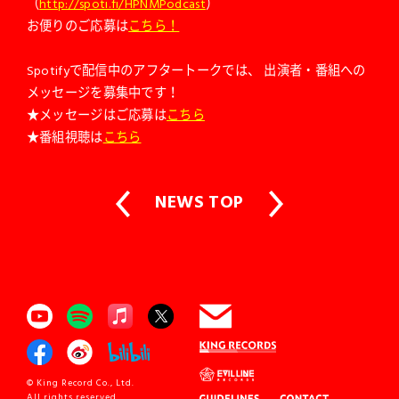
（
http://spoti.fi/HPNMPodcast
）
お便りのご応募は
こちら！
Spotifyで配信中のアフタートークでは、
出演者・番組への
メッセージを募集中です！
★メッセージはご応募は
こちら
★番組視聴は
こちら
NEWS TOP
© King Record Co., Ltd.
All rights reserved.