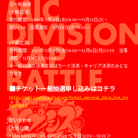
③一般抽選
[大阪公演]
受付期間：2021年11月17日(水)18:00〜11月23日(火・
祝)23:59 当落通知：11月30日(火)15:00～
[千葉公演]
受付期間：2021年11月17日(水)18:00〜12月6日(月)23:59 当落
通知：12月14日(火)15:00～
＊一般抽選の決済方法はカード決済・キャリア決済のみとな
ります
■チケット一般抽選申し込みはコチラ
https://cdn.tixplus.jp/feature/ticket_general_3dcg_live_hy
pedup01/
問い合わせ
[大阪公演]
YUMEBANCHI 06-6341-3525 ＜平日12:00～18:00＞