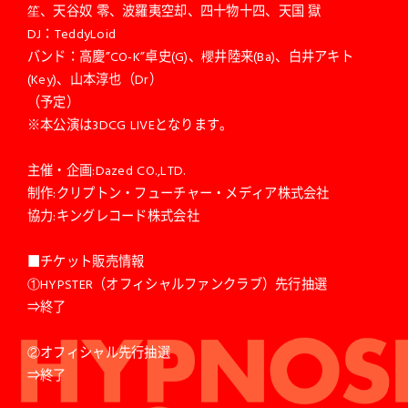
笙、天谷奴 零、波羅夷空却、四十物十四、天国 獄
DJ：TeddyLoid
バンド：高慶”CO-K”卓史(G)、櫻井陸来(Ba)、白井アキト
(Key)、山本淳也（Dr）
（予定）
※本公演は3DCG LIVEとなります。
主催・企画:Dazed CO.,LTD.
制作:クリプトン・フューチャー・メディア株式会社
協力:キングレコード株式会社
■チケット販売情報
①HYPSTER（オフィシャルファンクラブ）先行抽選
⇒終了
②オフィシャル先行抽選
⇒終了