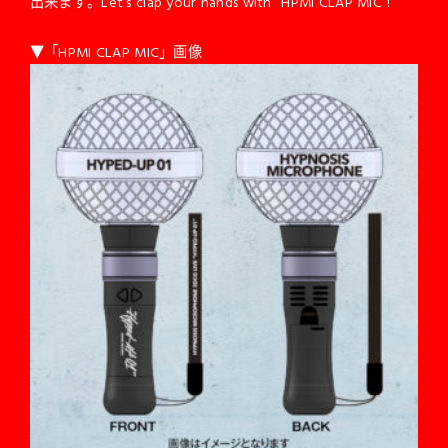
出来ます。Let’s clap your hands with “HPMI CLAP MIC”!
▼「HPMI CLAP MIC」画像