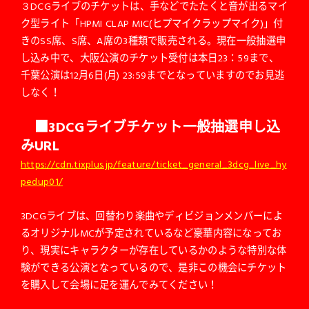
３DCGライブのチケットは、手などでたたくと音が出るマイ
ク型ライト「HPMI CLAP MIC(ヒプマイクラップマイク)」付
きのSS席、S席、A席の3種類で販売される。現在一般抽選申
し込み中で、大阪公演のチケット受付は本日23：59まで、
千葉公演は12月6日(月) 23:59までとなっていますのでお見逃
しなく！
■3DCGライブチケット一般抽選申し込
みURL
https://cdn.tixplus.jp/feature/ticket_general_3dcg_live_hy
pedup01/
3DCGライブは、回替わり楽曲やディビジョンメンバーによ
るオリジナルMCが予定されているなど豪華内容になってお
り、現実にキャラクターが存在しているかのような特別な体
験ができる公演となっているので、是非この機会にチケット
を購入して会場に足を運んでみてください！