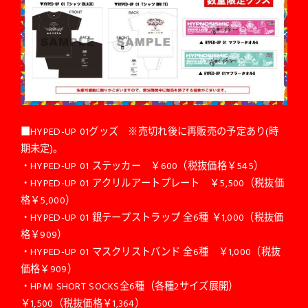
■HYPED-UP 01グッズ ※売切れ後に再販売の予定あり(時
期未定)。
・HYPED-UP 01 ステッカー ￥600（税抜価格￥545）
・HYPED-UP 01 アクリルアートプレート ￥5,500（税抜価
格￥5,000）
・HYPED-UP 01 銀テープストラップ 全6種 ￥1,000（税抜価
格￥909）
・HYPED-UP 01 マスクリストバンド 全6種 ￥1,000（税抜
価格￥909）
・HPMI SHORT SOCKS全6種（各種2サイズ展開）
￥1,500（税抜価格￥1,364）