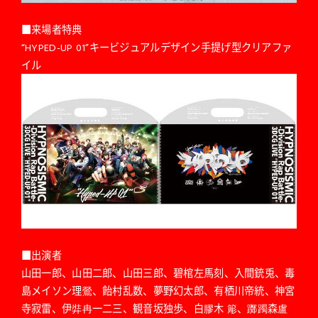
■来場者特典
“HYPED-UP 01”キービジュアルデザイン手提げ型クリアファ
イル
■出演者
山田一郎、山田二郎、山田三郎、碧棺左馬刻、入間銃兎、毒
島メイソン理鶯、飴村乱数、夢野幻太郎、有栖川帝統、神宮
寺寂雷、伊弉冉一二三、観音坂独歩、白膠木 簓、躑躅森盧