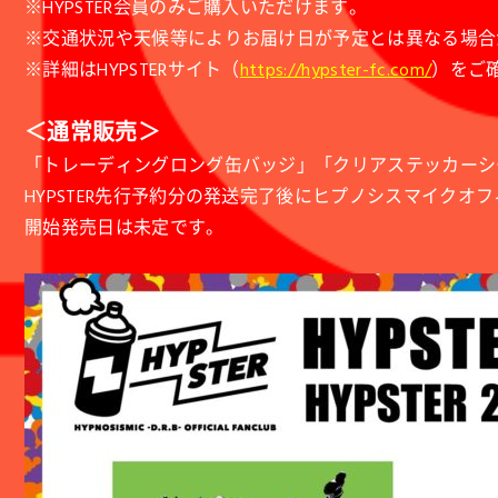
※HYPSTER会員のみご購入いただけます。
※交通状況や天候等によりお届け日が予定とは異なる場合
※詳細はHYPSTERサイト（
https://hypster-fc.com/
）をご
＜通常販売＞
「トレーディングロング缶バッジ」「クリアステッカーシ
HYPSTER先行予約分の発送完了後にヒプノシスマイク
開始発売日は未定です。