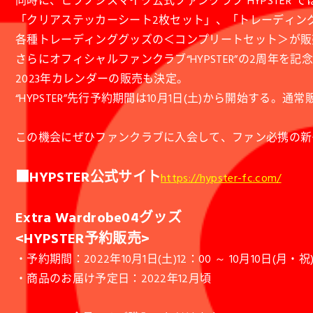
同時に、ヒプノシスマイク公式ファンクラブ“HYPSTER”で
「クリアステッカーシート2枚セット」、「トレーディン
各種トレーディンググッズの＜コンプリートセット＞が販
さらにオフィシャルファンクラブ“HYPSTER”の2周年を記念
2023年カレンダーの販売も決定。
“HYPSTER”先行予約期間は10月1日(土)から開始する。
この機会にぜひファンクラブに入会して、ファン必携の新
■HYPSTER公式サイト
https://hypster-fc.com/
Extra Wardrobe04
グッズ
<HYPSTER
予約販売>
・予約期間：2022年10月1日(土)12：00 ～ 10月10日(月・祝)
・商品のお届け予定日：2022年12月頃