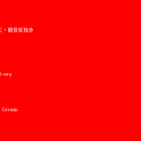
二三・観音坂独歩
ney
統
osaqu