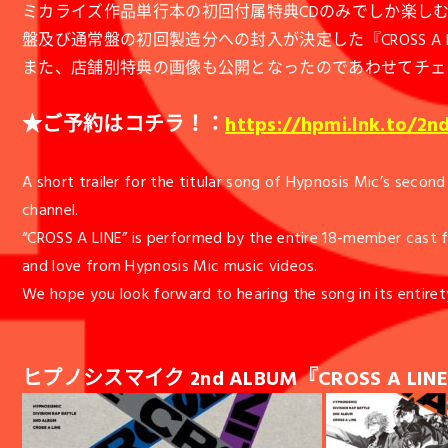
ミカライズ作品単行本の初回付属特典CDのみでしか楽しむ
盤及び通常盤の初回製造分への封入が決定した『CROSS A
また、店舗別特典の画像も公開となったのであわせてチェ
★ご予約はコチラ！：
https://hpmi.lnk.to/2n
A short trailer for the titular song of Hypnosis Mic’s secon
channel.
“CROSS A LINE” is performed by the entire 18-member cast fro
and love from Hypnosis Mic music videos.
We hope you look forward to hearing the song in its entir
ヒプノシスマイク 2nd ALBUM『CROSS A LIN