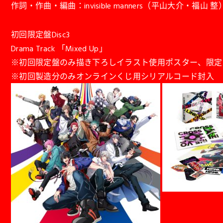
作詞・作曲・編曲：invisible manners（平山大介・福山 整
初回限定盤Disc3
Drama Track 「Mixed Up」
※初回限定盤のみ描き下ろしイラスト使用ポスター、限定
※初回製造分のみオンラインくじ用シリアルコード封入