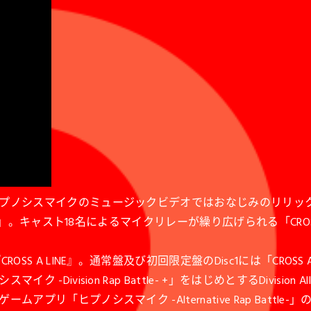
プノシスマイクのミュージックビデオではおなじみのリリッ
NE」。キャスト18名によるマイクリレーが繰り広げられる「CROS
S A LINE』。通常盤及び初回限定盤のDisc1には「CROS
vision Rap Battle- +」をはじめとするDivision 
プノシスマイク -Alternative Rap Battle-」の1s