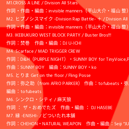
M1.CROSS A LINE / Division All Stars
作詞・作曲・編曲：invisible manners（平山大介・福山 整
M2. ヒプノシスマイク -Division Rap Battle- ＋ / Division All 
作詞・作曲・編曲：invisible manners（平山大介・福山 整
M3. IKEBUKURO WEST BLOCK PARTY / Buster Bros!!!
作詞：焚巻 作曲・編曲：DJ U-ICHI
M4. Scarface / MAD TRIGGER CREW
作詞：D&H（PURPLE NIGHT）・SUNNY BOY for TinyVoice,Pr
作曲：SUNNY BOY 編曲：SUNNY BOY・ko
M5. とりま Get on the floor / Fling Posse
作詞：弥之助（from AFRO PARKER） 作曲：tofubeats・弥之
編曲：tofubeats
M6. シンクロ・シティ / 麻天狼
作詞 ： ザ・おめでたズ 作曲・編曲 ： DJ HASEBE
M7. 縁 -ENISHI- / どついたれ本舗
作詞：CHEHON・NATURAL WEAPON 作曲・編曲：Seiji “JUN