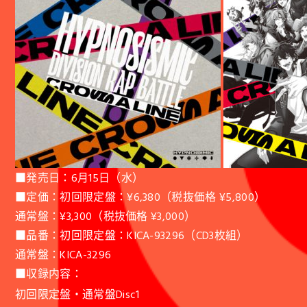
■発売日：6月15日（水）
■定価：初回限定盤：¥6,380（税抜価格 ¥5,800）
通常盤：¥3,300（税抜価格 ¥3,000）
■品番：初回限定盤：KICA-93296（CD3枚組）
通常盤：KICA-3296
■収録内容：
初回限定盤・通常盤Disc1