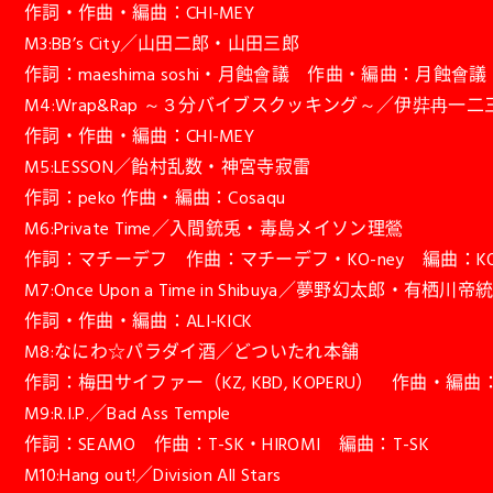
作詞・作曲・編曲：CHI-MEY
M3:BB’s City／山田二郎・山田三郎
作詞：maeshima soshi・月蝕會議 作曲・編曲：月蝕會議
M4:Wrap&Rap ～３分バイブスクッキング～／伊弉冉一
作詞・作曲・編曲：CHI-MEY
M5:LESSON／飴村乱数・神宮寺寂雷
作詞：peko 作曲・編曲：Cosaqu
M6:Private Time／入間銃兎・毒島メイソン理鶯
作詞：マチーデフ 作曲：マチーデフ・KO-ney 編曲：KO-
M7:Once Upon a Time in Shibuya／夢野幻太郎・有栖川帝
作詞・作曲・編曲：ALI-KICK
M8:なにわ☆パラダイ酒／どついたれ本舗
作詞：梅田サイファー（KZ, KBD, KOPERU） 作曲・編曲：C
M9:R.I.P.／Bad Ass Temple
作詞：SEAMO 作曲：T-SK・HIROMI 編曲：T-SK
M10:Hang out!／Division All Stars