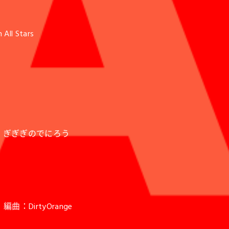
All Stars
）
）
OTO, ぎぎぎのでにろう
 編曲：DirtyOrange