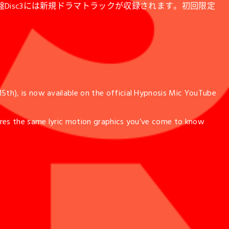
Disc3には新規ドラマトラックが収録されます。初回限定
15th), is now available on the official Hypnosis Mic YouTube
atures the same lyric motion graphics you’ve come to know