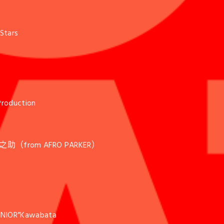
）
Stars
）
oduction
助（from AFRO PARKER）
IOR”Kawabata