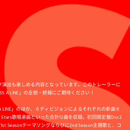
ク演出も楽しめる内容となっています。このトレーラーに
S A LINE」の全貌・続報にご期待ください！
S A LINE」のほか、６ディビジョンによるそれぞれの新曲６
All Stars歌唱楽曲といった合計12曲を収録。初回限定盤Disc2
t Seasonテーマソングならびに2nd Season主題歌と、コ