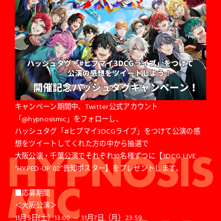
キャンペーン期間中、Twitter公式アカウント
「@hypnosismic」をフォローし、
ハッシュタグ「#ヒプマイ3DCGライブ」をつけて公演の感
想をツイートしてくれた方の中から抽選で
大阪公演・千葉公演でそれぞれ10名様ずつに【3DCG LIVE
“HYPED-UP 02”告知ポスター】をプレゼントします。
■応募期間
＜大阪公演＞
11月5日(土）13:00 ～ 11月7日（月）23:59