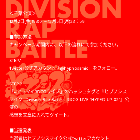
＜千葉公演＞
12月2日(金)19:00 ～12月5日(月)23：59
■参加方法
キャンペーン期間内に、以下の流れにて参加ください。
STEP.1
Twitter公式アカウント「@hypnosismic」をフォロー。
STEP.2
「#ヒプマイ3DCGライブ」のハッシュタグと『ヒプノシス
マイク -Division Rap Battle- 3DCG LIVE “HYPED-UP 02”』公
演の
感想を文章に入れてツイート。
■当選発表
当選者はヒプノシスマイク公式Twitterアカウント