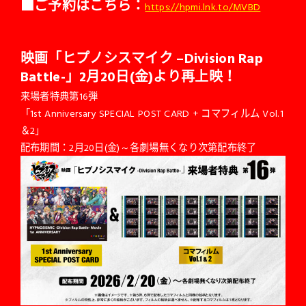
■
ご予約はこちら：
https://hpmi.lnk.to/MVBD
映画「ヒプノ
シスマイク –Division Rap
Battle-」2月20日(金)より再上映！
来場者特典第16弾
「1st Anniversary SPECIAL POST CARD + コマフィルム Vol.1
＆2」
配布期間：2月20日(金)～各劇場無くなり次第配布終了