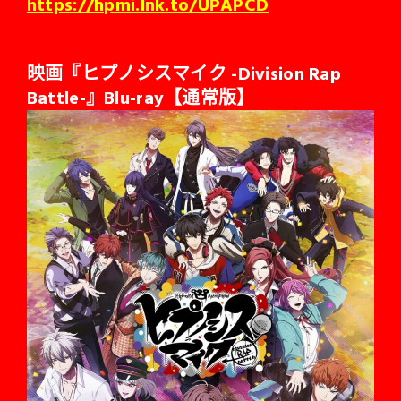
https://hpmi.lnk.to/UPAPCD
映画『ヒプノシスマイク -Division Rap
Battle-』Blu-ray
【通常版】