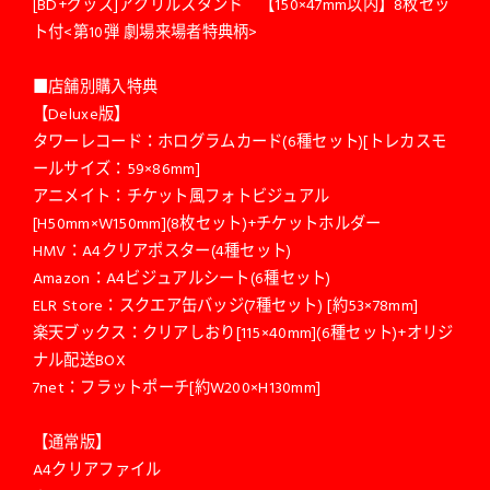
[BD+グッズ]アクリルスタンド 【150×47mm以内】8枚セッ
ト付<第10弾 劇場来場者特典柄>
■店舗別購入特典
【Deluxe版】
タワーレコード：ホログラムカード(6種セット)[トレカスモ
ールサイズ：59×86mm]
アニメイト：チケット風フォトビジュアル
[H50mm×W150mm](8枚セット)+チケットホルダー
HMV：A4クリアポスター(4種セット)
Amazon：A4ビジュアルシート(6種セット)
ELR Store：スクエア缶バッジ(7種セット) [約53×78mm]
楽天ブックス：クリアしおり[115×40mm](6種セット)+オリジ
ナル配送BOX
7net：フラットポーチ[約W200×H130mm]
【通常版】
A4クリアファイル