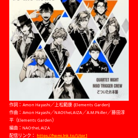
作詞：Amon Hayashi／上松範康 (Elements Garden)
作曲：Amon Hayashi／NAOtheLAIZA／A.M.Pkiller／藤田淳
平（Elements Garden）
編曲：NAOtheLAIZA
配信リンク：
https://hpmi.lnk.to/Utpr1