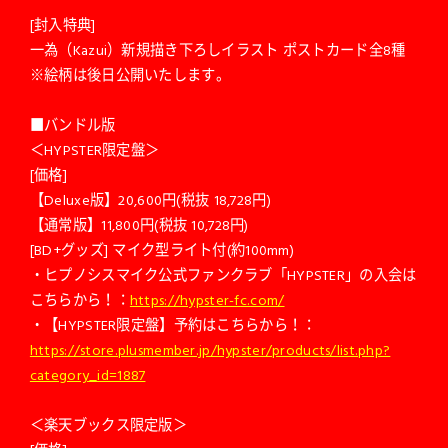
[封入特典]
一為（Kazui）新規描き下ろしイラスト ポストカード全8種
※絵柄は後日公開いたします。
■バンドル版
＜HYPSTER限定盤＞
[価格]
【Deluxe版】20,600円(税抜 18,728円)
【通常版】11,800円(税抜 10,728円)
[BD+グッズ] マイク型ライト付(約100mm)
・ヒプノシスマイク公式ファンクラブ「HYPSTER」の入会は
こちらから！：
https://hypster-fc.com/
・【HYPSTER限定盤】予約はこちらから！：
https://store.plusmember.jp/hypster/products/list.php?
category_id=1887
＜楽天ブックス限定版＞