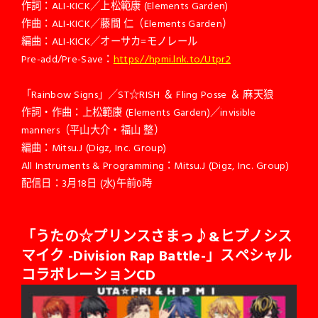
作詞：ALI-KICK／上松範康 (Elements Garden)
作曲：ALI-KICK／藤間 仁（Elements Garden）
編曲：ALI-KICK／オーサカ=モノレール
Pre-add/Pre-Save：
https://hpmi.lnk.to/Utpr2
「Rainbow Signs」／ST☆RISH ＆ Fling Posse ＆ 麻天狼
作詞・作曲：上松範康 (Elements Garden)／invisible
manners（平山大介・福山 整）
編曲：Mitsu.J (Digz, Inc. Group)
All Instruments & Programming：Mitsu.J (Digz, Inc. Group)
配信日：3月18日 (水)午前0時
「うたの☆プリンスさまっ♪&ヒプノシス
マイク -Division Rap Battle-」スペシャル
コラボレーションCD