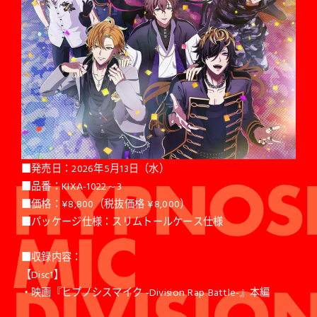
■発売日：2026年5月13日（水）
■品番：KIXA-1022～3
■価格：¥8,800（税抜価格 ¥8,000）
■パッケージ仕様：スリムトールケース仕様
■収録内容：
【Disc1】
・映画『ヒプノシスマイク -Division Rap Battle-』本編