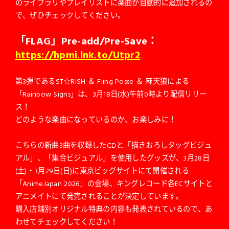
のライブラリやプレイリストに楽曲が自動的に追加されるの
で、ぜひチェックしてください。
「FLAG」Pre-add/Pre-Save：
https://hpmi.lnk.to/Utpr2
第3弾であるST☆RISH ＆ Fling Posse ＆ 麻天狼による
「Rainbow Signs」は、3月18日(水)午前0時より配信リリー
ス！
どのような楽曲になっているのか、お楽しみに！
こちらの新曲3曲を収録したCDと「描きおろしタッグビジュ
アル」、「集合ビジュアル」を使用したグッズが、3月28日
(土)・3月29日(日)に東京ビッグサイトにて開催される
「AnimeJapan 2026」の会場、キングレコード各ECサイトと
アニメイトにて発売されることが決定しています。
購入店舗別オリジナル特典の内容も発表されているので、あ
わせてチェックしてください！