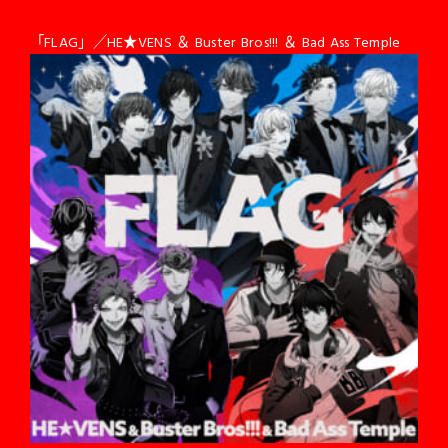
「FLAG」／HE★VENS ＆ Buster Bros!!! ＆ Bad Ass Temple