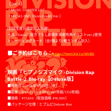
【Disc 2】
・MUSIC CHAPTER LIST
・MIC AS ONE（Non-Credit Ver.）
[初回生産分限定封入特典]
一為（Kazui）描き下ろし劇場来場者特典イラストver.2使用
トレーディングカード（全7種より1種ランダム封入）
■
ご予約はこちら：
https://hpmi.lnk.to/MVBD
映画『ヒプノシスマイク -Division Rap
Battle-』Blu-ray【Deluxe版】
■発売日：2026年5月13日（水）
■品番：KIZX-735～8 (Blu-ray2枚組/CD2枚組)
■価格：¥17,600（税抜価格 ¥16,000）
■パッケージ仕様：ヒプムビDeluxe Box