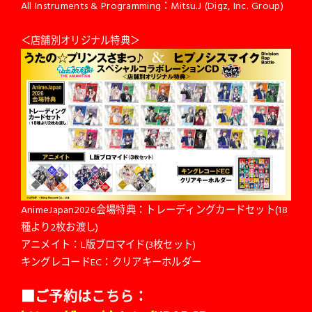
All Instruments & Programming：Mitsu.J (Digz, Inc. Group)
＜店舗別オリジナル特典＞
AnimeJapan2026会場特典：トレーディングカードセット(18
種より2枚お渡し)
アニメイト：L版ブロマイド(3枚セット)
キングレコードEC：クリアキーホルダー
■ご予約はこちら：