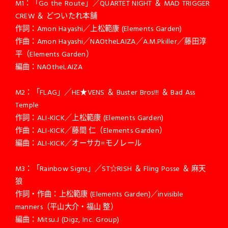
M1：「Go the Route」／QUARTET NIGHT ＆ MAD TRIGGER
CREW ＆ どついたれ本舗
作詞：Amon Hayashi／上松範康 (Elements Garden)
作曲：Amon Hayashi／NAOtheLAIZA／A.M.Pkiller／藤田淳
平（Elements Garden）
編曲：NAOtheLAIZA
M2：「FLAG」／HE★VENS ＆ Buster Bros!!! ＆ Bad Ass
Temple
作詞：ALI-KICK／上松範康 (Elements Garden)
作曲：ALI-KICK／藤間 仁（Elements Garden）
編曲：ALI-KICK／オーサカ=モノレール
M3：「Rainbow Signs」／ST☆RISH ＆ Fling Posse ＆ 麻天
狼
作詞・作曲：上松範康 (Elements Garden)／invisible
manners（平山大介・福山 整）
編曲：Mitsu.J (Digz, Inc. Group)