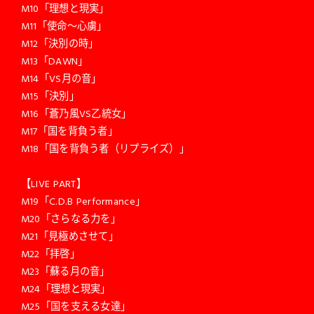
M10「理想と現実」
M11「使命〜心虜」
M12「決別の時」
M13「DAWN」
M14「VS月の音」
M15「決別」
M16「蒼乃風VS乙統女」
M17「国を背負う者」
M18「国を背負う者（リプライズ）」
【LIVE PART】
M19「C.D.B Performance」
M20「さらなる力を」
M21「見極めさせて」
M22「拝啓」
M23「蘇る月の音」
M24「理想と現実」
M25「国を支える女達」