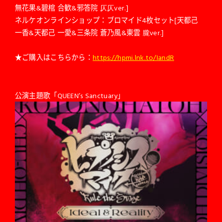
無花果&碧棺 合歓&邪答院 仄仄ver.]
ネルケオンラインショップ：ブロマイド4枚セット[天都己
一香&天都己 一愛&三条院 蒼乃風&東雲 朧ver.]
★ご購入はこちらから：
https://hpmi.lnk.to/IandR
公演主題歌「QUEEN’s Sanctuary」