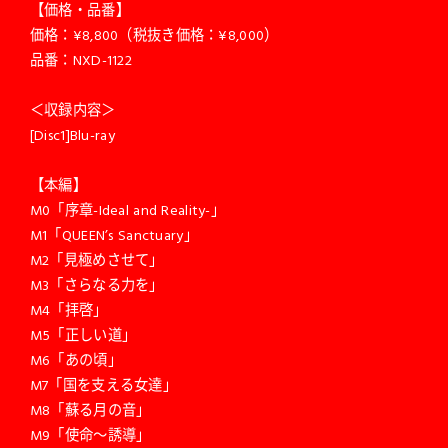
【価格・品番】
価格：¥8,800（税抜き価格：¥8,000）
品番：NXD-1122
＜収録内容＞
[Disc1]Blu-ray
【本編】
M0「序章-Ideal and Reality-」
M1「QUEEN’s Sanctuary」
M2「見極めさせて」
M3「さらなる力を」
M4「拝啓」
M5「正しい道」
M6「あの頃」
M7「国を支える女達」
M8「蘇る月の音」
M9「使命〜誘導」