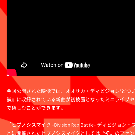
今回公開された映像では、オオサカ・ディビジョン“どつい
舗』に収録されている新曲が初披露となったミニライブや
で楽しむことができます。
「ヒプノシスマイク -Division Rap Battle-
とに開催されたヒプノシスマイクとしては〝初〟のファン