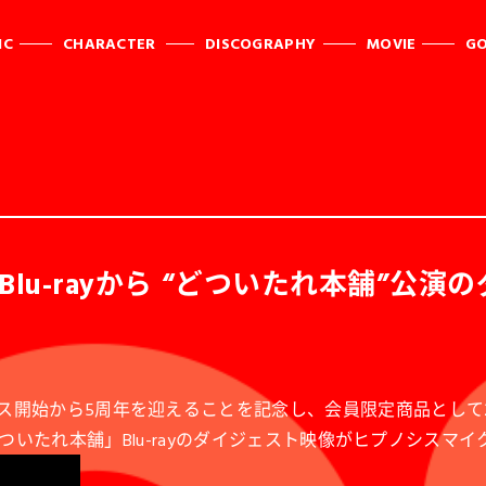
IC
CHARACTER
DISCOGRAPHY
MOVIE
G
u-rayから “どついたれ本舗”公演
ス開始から5周年を迎えることを記念し、会員限定商品として202
ティング どついたれ本舗」Blu-rayのダイジェスト映像がヒプノシ