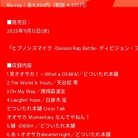
Blu-ray：各4,950円（税抜 4,500円）
■発売日：
2025年11月12日(水)
「ヒプノシスマイク -Division Rap Battle- ディ
■収録内容
1.笑オオサカ！～What a OSAKA!／どついたれ本舗
2.The World Is Yours／天谷奴 零
3.On My Way／躑躅森盧笙
4.Laughin’ hope／白膠木 簓
どついたれ本舗 Cross Talk
オオサカ Momentary なんでやねん！
5.縁 -ENISHI-／どついたれ本舗
6.あゝオオサカdreamin’night／どついたれ本舗