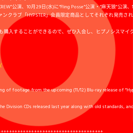
GGER CREW”公演、10月29日(水)に“Fling Posse”公演・“麻天狼”公
ファンクラブ「HYPSTER」会員限定商品としてそれぞれ発売さ
会でも購入することができるので、ぜひ入会し、ヒプノシスマ
/
g of footage from the upcoming (11/12) Blu-ray release of “Hyp
he Division CDs released last year along with old standards, an
++++++++++++++++++++++++++++++++++++++