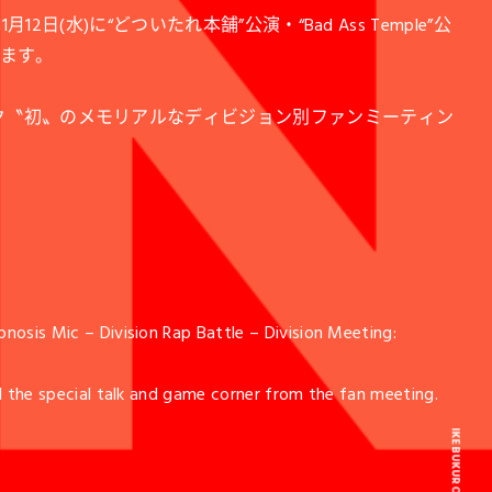
演、11月12日(水)に“どついたれ本舗”公演・“Bad Ass Temple”公
れます。
イク〝初〟のメモリアルなディビジョン別ファンミーティン
nosis Mic – Division Rap Battle – Division Meeting:
d the special talk and game corner from the fan meeting.
IKEBUKURO