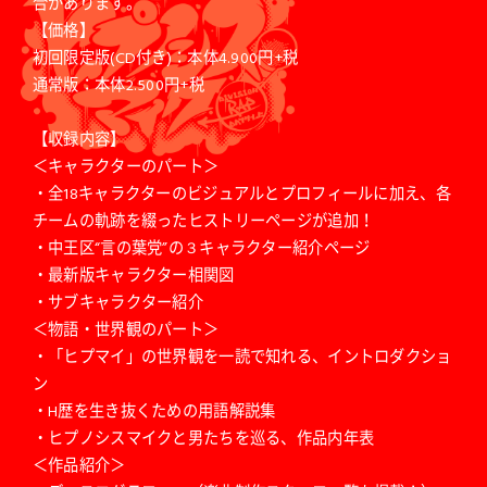
合があります。
【価格】
初回限定版(CD付き)：本体4.900円+税
通常版：本体2.500円+税
【収録内容】
＜キャラクターのパート＞
・全18キャラクターのビジュアルとプロフィールに加え、各
チームの軌跡を綴ったヒストリーページが追加！
・中王区“言の葉党”の３キャラクター紹介ページ
・最新版キャラクター相関図
・サブキャラクター紹介
＜物語・世界観のパート＞
・「ヒプマイ」の世界観を一読で知れる、イントロダクショ
ン
・H歴を生き抜くための用語解説集
・ヒプノシスマイクと男たちを巡る、作品内年表
＜作品紹介＞