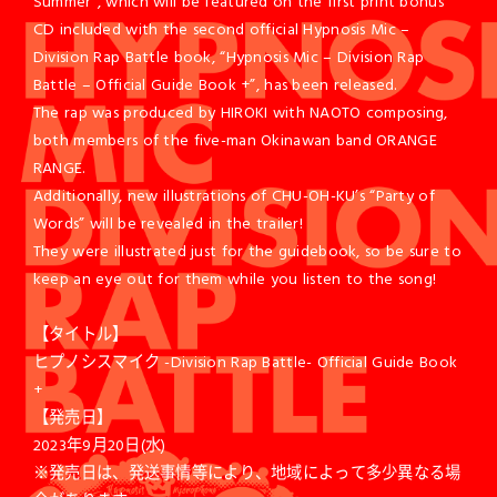
Summer”, which will be featured on the first print bonus
CD included with the second official Hypnosis Mic –
Division Rap Battle book, “Hypnosis Mic – Division Rap
Battle – Official Guide Book +”, has been released.
The rap was produced by HIROKI with NAOTO composing,
both members of the five-man Okinawan band ORANGE
RANGE.
Additionally, new illustrations of CHU-OH-KU’s “Party of
Words” will be revealed in the trailer!
They were illustrated just for the guidebook, so be sure to
keep an eye out for them while you listen to the song!
【タイトル】
ヒプノシスマイク -Division Rap Battle- Official Guide Book
+
【発売日】
2023年9月20日(水)
※発売日は、発送事情等により、地域によって多少異なる場