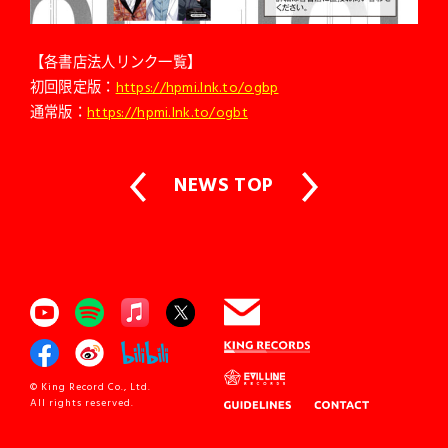
【各書店法人リンク一覧】
初回限定版：
https://hpmi.lnk.to/ogbp
通常版：
https://hpmi.lnk.to/ogbt
NEWS TOP
© King Record Co., Ltd.
All rights reserved.