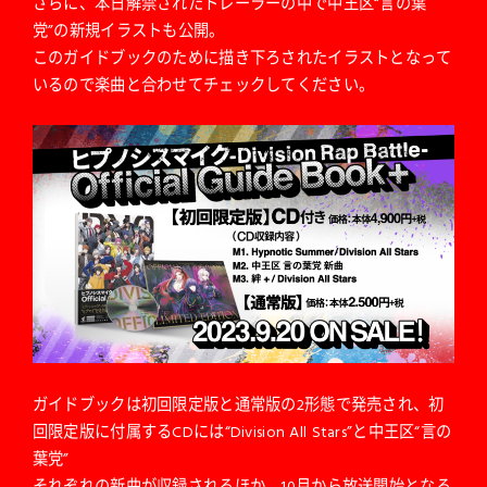
さらに、本日解禁されたトレーラーの中で中王区“言の葉
党”の新規イラストも公開。
このガイドブックのために描き下ろされたイラストとなって
いるので楽曲と合わせてチェックしてください。
ガイドブックは初回限定版と通常版の2形態で発売され、初
回限定版に付属するCDには“Division All Stars”と中王区“言の
葉党”
それぞれの新曲が収録されるほか、10月から放送開始となる