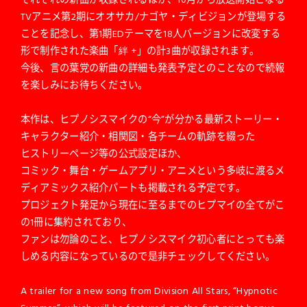
TVアニメ第2期にオオサカ/ナゴヤ・ディビジョンが登場する
ことを記念し、第1期EDテーマを18人バージョンに改変する
形で制作された楽曲「絆 +」の計3曲が収録されます。
今後、言の葉党の新曲の詳細も発表予定とのことなので続報
を楽しみにお待ちください。
本作は、ヒプノシスマイクの“今”が分かる最新ストーリー・
キャラクター紹介・相関図・各チームの軌跡を綴った
ヒストリーページ等の公式設定ほか、
コミック・舞台・ゲームアプリ・アニメという多岐に渡るメ
ディアミックス紹介パートも掲載される予定です。
プロジェクト発足から現在に至るまでのヒプマイの全てがこ
の1冊に集約されており、
ファンは勿論のこと、ヒプノシスマイク初心者にとっても楽
しめる内容になっているので是非チェックしてください。
A trailer for a new song from Division All Stars, “Hypnotic