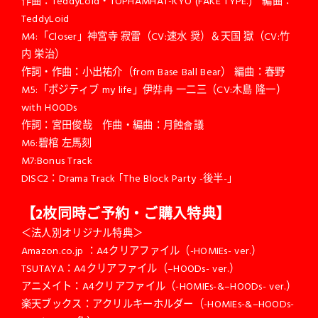
作曲：TeddyLoid・TOPHAMHAT-KYO (FAKE TYPE.) 編曲：
TeddyLoid
M4:「Closer」神宮寺 寂雷（CV:速水 奨）＆天国 獄（CV:竹
内 栄治）
作詞・作曲：小出祐介（from Base Ball Bear） 編曲：春野
M5:「ポジティブ my life」伊弉冉 一二三（CV:木島 隆一）
with HOODs
作詞：宮田俊哉 作曲・編曲：月蝕會議
M6:碧棺 左馬刻
M7:Bonus Track
DISC2：Drama Track ｢The Block Party -後半-」
【2枚同時ご予約・ご購入特典】
＜法人別オリジナル特典＞
Amazon.co.jp ：A4クリアファイル（-HOMIEs- ver.）
TSUTAYA：A4クリアファイル（–HOODs- ver.）
アニメイト：A4クリアファイル（-HOMIEs-&–HOODs- ver.）
楽天ブックス：アクリルキーホルダー（-HOMIEs-&–HOODs-