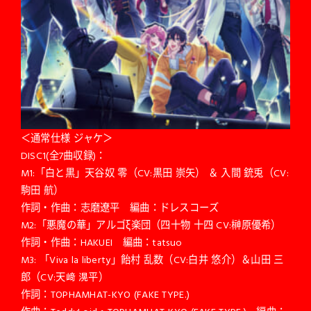
＜通常仕様 ジャケ＞
DISC1(全7曲収録)：
M1:「白と黒」天谷奴 零（CV:黒田 崇矢） ＆ 入間 銃兎（CV:
駒田 航）
作詞・作曲：志磨遼平 編曲：ドレスコーズ
M2:「悪魔の華」アルゴξ楽団（四十物 十四 CV:榊原優希）
作詞・作曲：HAKUEI 編曲：tatsuo
M3: 「Viva la liberty」飴村 乱数（CV:白井 悠介）＆山田 三
郎（CV:天﨑 滉平）
作詞：TOPHAMHAT-KYO (FAKE TYPE.)