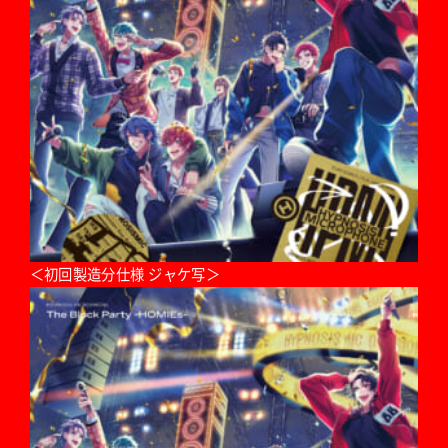
＜初回製造分仕様 ジャケ写＞