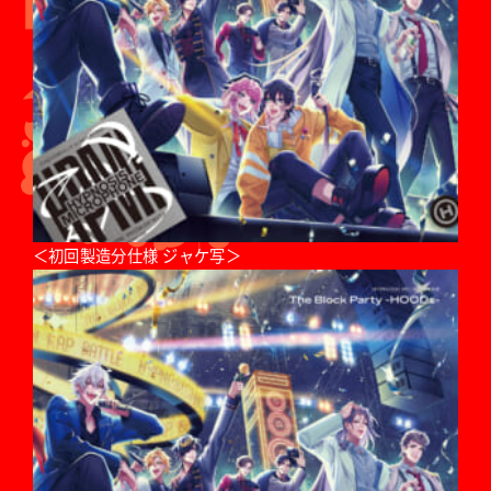
＜初回製造分仕様 ジャケ写＞