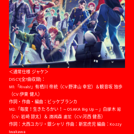
＜通常仕様 ジャケ＞
DISC1(全7曲収録)：
M1:「Rivals!」有栖川 帝統（CV:野津山 幸宏）＆観音坂 独歩
（CV:伊東 健人）
作詞・作曲・編曲：ビッケブランカ
M2:「毎度！生きたろかい！～OSAKA Big Up～」白膠木 簓
（CV: 岩崎 諒太）＆ 躑躅森 盧笙（CV:河西 健吾）
作詞：大西ユカリ・銀シャリ 作曲：新宮虎児 編曲：Kozzy
Iwakawa