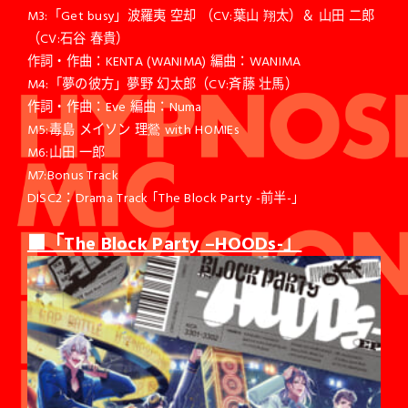
M3:「Get busy」波羅夷 空却 （CV:葉山 翔太）＆ 山田 二郎
（CV:石谷 春貴）
作詞・作曲：KENTA (WANIMA) 編曲：WANIMA
M4:「夢の彼方」夢野 幻太郎（CV:斉藤 壮馬）
作詞・作曲：Eve 編曲：Numa
M5:毒島 メイソン 理鶯 with HOMIEs
M6:山田 一郎
M7:Bonus Track
DISC2：Drama Track ｢The Block Party -前半-」
■「The Block Party –HOODs-」