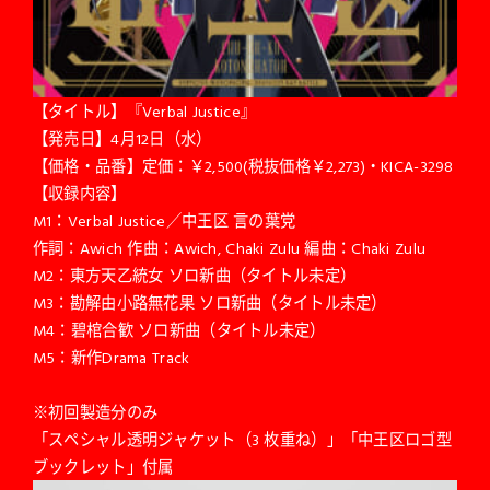
【タイトル】『Verbal Justice』
【発売日】4月12日（水）
【価格・品番】定価：￥2,500(税抜価格￥2,273)・KICA-3298
【収録内容】
M1：Verbal Justice／中王区 言の葉党
作詞：Awich 作曲：Awich, Chaki Zulu 編曲：Chaki Zulu
M2：東方天乙統女 ソロ新曲（タイトル未定）
M3：勘解由小路無花果 ソロ新曲（タイトル未定）
M4：碧棺合歓 ソロ新曲（タイトル未定）
M5：新作Drama Track
※
初回製造分のみ
「スペシャル透明ジャケット（
3
枚重ね）」「中王区ロゴ型
ブックレット」付属