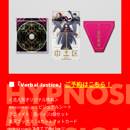
■『Verbal Justice』
ご予約はこちら！
＜法人別オリジナル特典＞
Amazon.co.jp：ビジュアルシート
アニメイト：缶バッジ2個セット
楽天ブックス：4カットフォトカード
ELR Stroe：スクエア缶バッジ