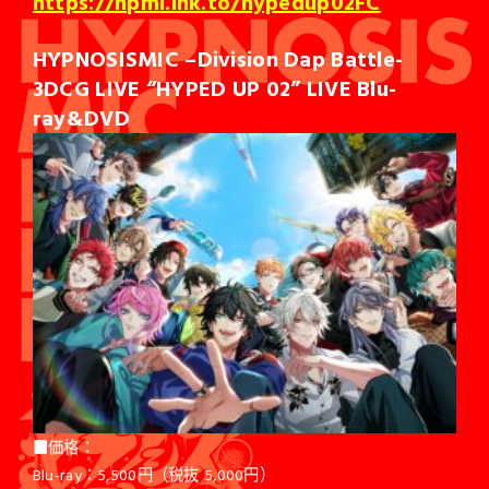
https://hpmi.lnk.to/hypedup02FC
HYPNOSISMIC –Division Dap Battle-
3DCG LIVE “HYPED UP 02” LIVE Blu-
ray&DVD
■価格：
Blu-ray：5,500円（税抜 5,000円）