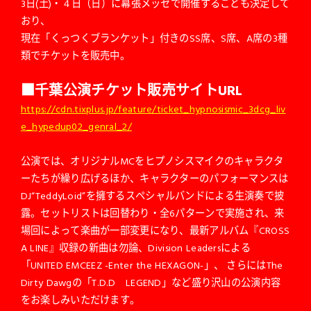
3日(土)・４日（日）に幕張メッセで開催することも決定して
おり、
現在「くっつくブランケット」付きのSS席、S席、A席の3種
類でチケットを販売中。
■千葉公演チケット販売サイトURL
https://cdn.tixplus.jp/feature/ticket_hypnosismic_3dcg_liv
e_hypedup02_genral_2/
公演では、オリジナルMCをヒプノシスマイクのキャラクタ
ーたちが繰り広げるほか、キャラクターのパフォーマンスは
DJ“TeddyLoid”を擁するスペシャルバンドによる生演奏で披
露。セットリストは回替わり・全6パターンで実施され、来
場回によって楽曲が一部変更になり、最新アルバム『CROSS
A LINE』収録の新曲は勿論、Division Leadersによる
「UNITED EMCEEZ -Enter the HEXAGON-」、 さらにはThe
Dirty Dawgの「T.D.D LEGEND」など盛り沢山の公演内容
をお楽しみいただけます。