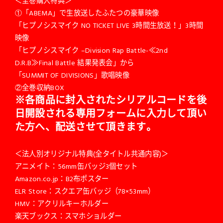
＜全巻購入特典＞
①「ABEMA」で生放送したふたつの豪華映像
「ヒプノシスマイク NO TICKET LIVE 3時間生放送！」3時間
映像
「ヒプノシスマイク –Division Rap Battle-≪2nd
D.R.B≫Final Battle 結果発表会」から
「SUMMIT OF DIVISIONS」歌唱映像
②全巻収納BOX
※各商品に封入されたシリアルコードを後
日開設される専用フォームに入力して頂い
た方へ、配送させて頂きます。
＜法人別オリジナル特典(全タイトル共通内容)＞
アニメイト：56mm缶バッジ3個セット
Amazon.co.jp：B2布ポスター
ELR Store：スクエア缶バッジ（78×53mm）
HMV：アクリルキーホルダー
楽天ブックス：スマホショルダー