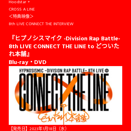
Hoodstar +
CROSS A LINE
＜特典映像＞
8th LIVE CONNECT THE INTERVIEW
『ヒプノシスマイク -Division Rap Battle-
8th LIVE CONNECT THE LINE to どついた
れ本舗』
Blu-ray
・DVD
【発売日】2023年1月18日（水）