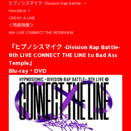
ヒプノシスマイク -Division Rap Battle- +
Hoodstar +
CROSS A LINE
＜特典映像＞
8th LIVE CONNECT THE INTERVIEW
『ヒプノシスマイク -Division Rap Battle-
8th LIVE CONNECT THE LINE to Bad Ass
Temple』
Blu-ray
・DVD