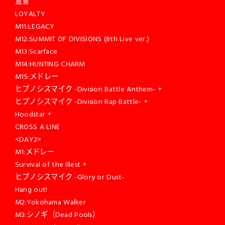
宣誓
LOYALTY
M11:LEGACY
M12:SUMMIT OF DIVISIONS (8th Live ver.)
M13:Scarface
M14:HUNTING CHARM
M15:メドレー
ヒプノシスマイク -Division Battle Anthem- +
ヒプノシスマイク -Division Rap Battle- +
Hoodstar +
CROSS A LINE
<DAY2>
M1:メドレー
Survival of the Illest +
ヒプノシスマイク -Glory or Dust-
Hang out!
M2:Yokohama Walker
M3:シノギ（Dead Pools）