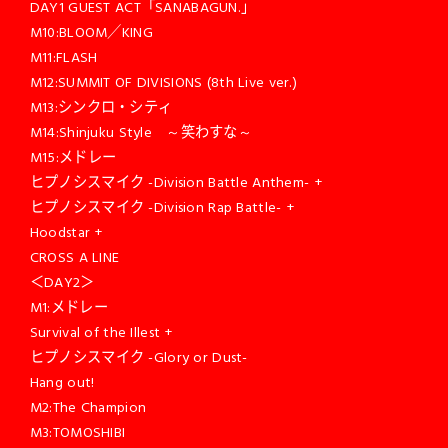
DAY1 GUEST ACT「SANABAGUN.」
M10:BLOOM／KING
M11:FLASH
M12:SUMMIT OF DIVISIONS (8th Live ver.)
M13:シンクロ・シティ
M14:Shinjuku Style ～笑わすな～
M15:メドレー
ヒプノシスマイク -Division Battle Anthem- +
ヒプノシスマイク -Division Rap Battle- +
Hoodstar +
CROSS A LINE
＜DAY2＞
M1:メドレー
Survival of the Illest +
ヒプノシスマイク -Glory or Dust-
Hang out!
M2:The Champion
M3:TOMOSHIBI