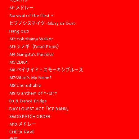
M1:メドレー
Survival of the Illest +
ヒプノシスマイク -Glory or Dust-
Hang out!
M2:Yokohama Walker
M3:シノギ（Dead Pools）
M4:Gangsta’s Paradise
M5:2DIE4
M6:ベイサイド・スモーキンブルース
M7:What’s My Name?
M8:Uncrushable
M9:G anthem of Y-CITY
DJ & Dance Bridge
DAY1 GUEST ACT「ICE BAHN」
SE:DISPATCH ORDER
M10:メドレー
CHECK RAVE