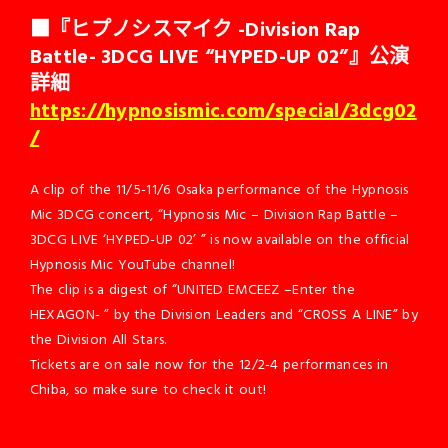
■『ヒプノシスマイク -Division Rap
Battle- 3DCG LIVE “HYPED-UP 02”』公演
詳細
https://hypnosismic.com/special/3dcg02
/
A clip of the 11/5-11/6 Osaka performance of the Hypnosis
Mic 3DCG concert, “Hypnosis Mic – Division Rap Battle –
3DCG LIVE ‘HYPED-UP 02’ ” is now available on the official
Hypnosis Mic YouTube channel!
The clip is a digest of “UNITED EMCEEZ –Enter the
HEXAGON- ” by the Division Leaders and “CROSS A LINE” by
the Division All Stars.
Tickets are on sale now for the 12/2-4 performances in
Chiba, so make sure to check it out!