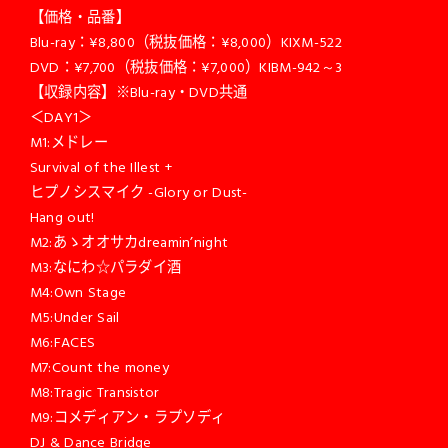
【価格・品番】
Blu-ray：¥8,800（税抜価格：¥8,000）KIXM-522
DVD：¥7,700（税抜価格：¥7,000）KIBM-942～3
【収録内容】※Blu-ray・DVD共通
＜DAY1＞
M1:メドレー
Survival of the Illest +
ヒプノシスマイク -Glory or Dust-
Hang out!
M2:あゝオオサカdreamin’night
M3:なにわ☆パラダイ酒
M4:Own Stage
M5:Under Sail
M6:FACES
M7:Count the money
M8:Tragic Transistor
M9:コメディアン・ラプソディ
DJ & Dance Bridge