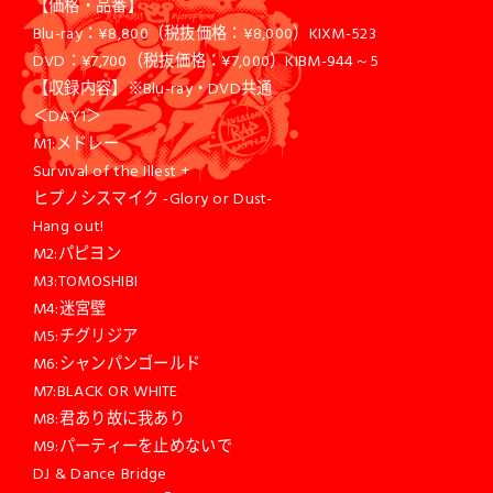
【価格・品番】
Blu-ray：¥8,800（税抜価格：¥8,000）KIXM-523
DVD：¥7,700（税抜価格：¥7,000）KIBM-944～5
【収録内容】※Blu-ray・DVD共通
＜DAY1＞
M1:メドレー
Survival of the Illest +
ヒプノシスマイク -Glory or Dust-
Hang out!
M2:パピヨン
M3:TOMOSHIBI
M4:迷宮壁
M5:チグリジア
M6:シャンパンゴールド
M7:BLACK OR WHITE
M8:君あり故に我あり
M9:パーティーを止めないで
DJ & Dance Bridge