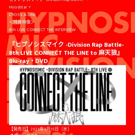
Hoodstar +
CROSS A LINE
＜特典映像＞
8th LIVE CONNECT THE INTERVIEW
『ヒプノシスマイク -Division Rap Battle-
8th LIVE CONNECT THE LINE to 麻天狼』
Blu-ray
・DVD
【発売日】2023年3月15日（水）