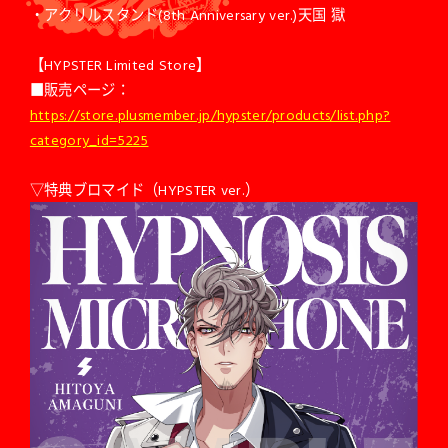
・アクリルスタンド(8th Anniversary ver.)天国 獄
【HYPSTER Limited Store】
■販売ページ：
https://store.plusmember.jp/hypster/products/list.php?
category_id=5225
▽特典ブロマイド（HYPSTER ver.）