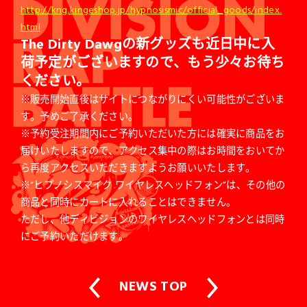
http://kng.kingeshop.jp/hypnosismic/official_goods/index.
html
The Dirty Dawgの新グッズも近日中に入
荷予定がございますので、もう少々お待ち
ください。
※販売開始直後はサイトにつながりにくい可能性がございま
す。予めご了承ください。
※予約受注期間内にご予約いただいた方には確実に商品をお
届けいたしますので、アクセス集中の際はお時間をおいてか
ら再度アクセスいただきますようお願いいたします。
※“ヒプノシスマイク ワイヤレスヘッドフォン”は、その他の
商品と同時にカートに入れることはできません。
ただし、他ディビジョンのワイヤレスヘッドフォンとは同時
にご予約いただけます。
NEWS TOP