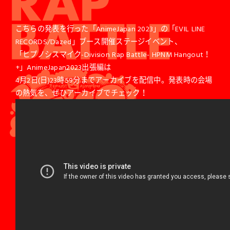
こちらの発表を行った「AnimeJapan 2023」の「EVIL LINE
RECORDS/Dazed」ブース開催ステージイベント、
「ヒプノシスマイク-Division Rap Battle- HPNM Hangout！
+」AnimeJapan2023出張編は
4月2日(日)23時59分までアーカイブを配信中。発表時の会場
の熱気を、ぜひアーカイブでチェック！