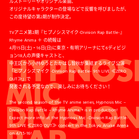
ルストーリーやオリジナル楽曲、
オリジナルキャラクターの登場などで反響を呼びましたが、
この度待望の第2期が制作決定。
TVアニメ第2期『ヒプノシスマイク-Division Rap Battle-』
Rhyme Anima ＋ の続報は
4月15日(土)・16日(日)に東京・有明アリーナにて6ディビジ
ョン18人の声優キャストと、
中王区から小林ゆうとたかはし智秋が集結するライブ公演
「ヒプノシスマイク -Division Rap Battle- 9th LIVE ≪ZERO
OUT≫」で
発表される予定なので、楽しみにお待ちください！
The second season of the TV anime series, Hypnosis Mic –
Division Rap Battle – Rhyme Anima + is in production!
Expect more info at the Hypnosis Mic -Division Rap Battle-
9th LIVE ≪ZERO OUT≫ concert in the Tokyo Ariake Arena
on 4/15-16!