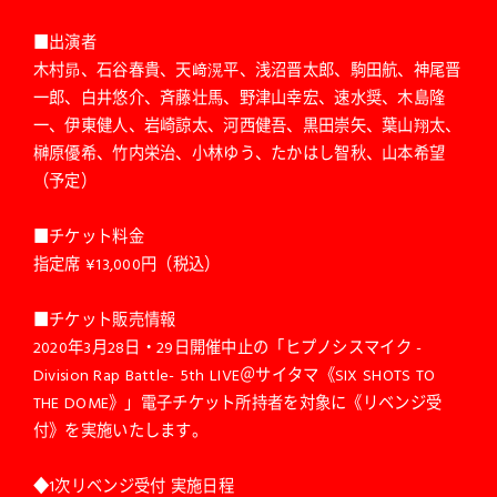
■出演者
木村昴、石谷春貴、天﨑滉平、浅沼晋太郎、駒田航、神尾晋
一郎、白井悠介、斉藤壮馬、野津山幸宏、速水奨、木島隆
一、伊東健人、岩崎諒太、河西健吾、黒田崇矢、葉山翔太、
榊原優希、竹内栄治、小林ゆう、たかはし智秋、山本希望
（予定）
■チケット料金
指定席 ¥13,000円（税込）
■チケット販売情報
2020年3月28日・29日開催中止の「ヒプノシスマイク -
Division Rap Battle- 5th LIVE＠サイタマ《SIX SHOTS TO
THE DOME》」電子チケット所持者を対象に《リベンジ受
付》を実施いたします。
◆1次リベンジ受付 実施日程