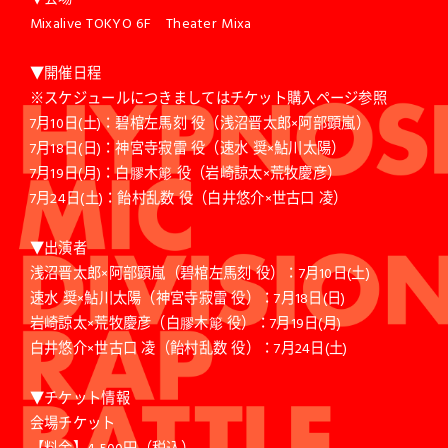
Mixalive TOKYO 6F Theater Mixa
▼開催日程
※スケジュールにつきましてはチケット購入ページ参照
7月10日(土)：碧棺左馬刻 役（浅沼晋太郎×阿部顕嵐）
7月18日(日)：神宮寺寂雷 役（速水 奨×鮎川太陽）
7月19日(月)：白膠木簓 役（岩崎諒太×荒牧慶彦）
7月24日(土)：飴村乱数 役（白井悠介×世古口 凌）
▼出演者
浅沼晋太郎×阿部顕嵐（碧棺左馬刻 役）：7月10日(土)
速水 奨×鮎川太陽（神宮寺寂雷 役）：7月18日(日)
岩崎諒太×荒牧慶彦（白膠木簓 役）：7月19日(月)
白井悠介×世古口 凌（飴村乱数 役）：7月24日(土)
▼チケット情報
会場チケット
【料金】4,500円（税込）