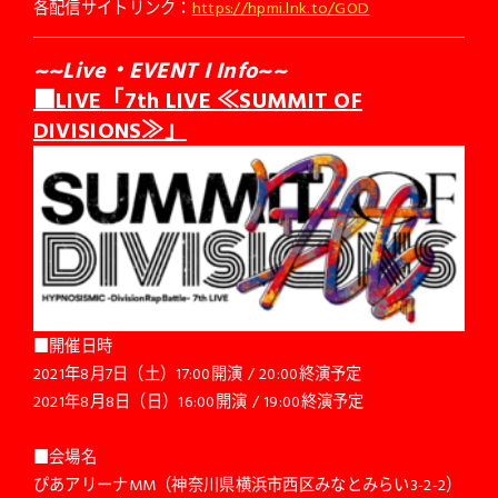
各配信サイトリンク：
https://hpmi.lnk.to/GOD
~~Live・EVENT I Info~~
■LIVE
「7th LIVE ≪SUMMIT OF
DIVISIONS≫」
■開催日時
2021年8月7日（土）17:00開演 / 20:00終演予定
2021年8月8日（日）16:00開演 / 19:00終演予定
■会場名
ぴあアリーナMM（神奈川県横浜市西区みなとみらい3-2-2）