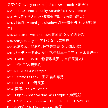
スマイク -Glory or Dust-）/Bad Ass Temple・麻天狼
M2. Bad Ass Temple Funky Sounds/Bad Ass Temple
M3. そうぎゃらんBAM/波羅夷空却（CV:葉山翔太）
M4. 月光陰 -Moonlight Shadow-/四十物十四（CV:榊原優
希）
M5. One and Two, and Law/天国獄（CV:竹内栄治）
M6. Shinjuku Style～笑わすな～/麻天狼
M7. 君あり故に我あり/神宮寺寂雷（CV:速水 奨）
M8. パーティーを止めないで/伊弉冉一二三（CV:木島隆一）
M9. BLACK OR WHITE/観音坂独歩（CV:伊東健人）
M10. パピヨン/麻天狼
M11. R.I.P/Bad Ass Temple
M12. Femme Fatale/中王区 言の葉党
M13. TOMOSHIBI/麻天狼
M14. 開眼/Bad Ass Temple
M15. Light & Shadow/Bad Ass Temple・麻天狼）
M16.ED Medley（Survival of the Illest +／SUMMIT OF
DIVISIONS）/Bad Ass Temple・麻天