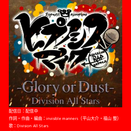
配信日：配信中
作詞・作曲・編曲：invisible manners（平山大介・福山 整）
歌：Division All Stars