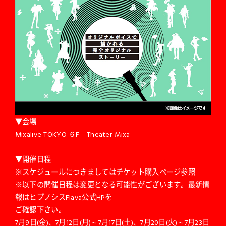
▼会場
Mixalive TOKYO ６F Theater Mixa
▼開催日程
※スケジュールにつきましてはチケット購入ページ参照
※以下の開催日程は変更となる可能性がございます。最新情
報はヒプノシスFlava公式HPを
ご確認下さい。
7月9日(金)、7月12日(月)～7月17日(土)、7月20日(火)～7月23日