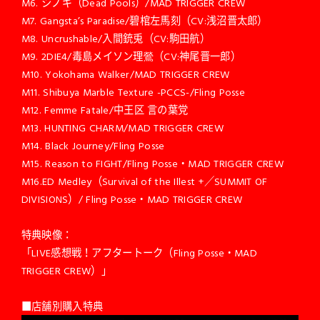
M6. シノギ（Dead Pools）/MAD TRIGGER CREW
M7. Gangsta’s Paradise/碧棺左馬刻（CV:浅沼晋太郎）
M8. Uncrushable/入間銃兎（CV:駒田航）
M9. 2DIE4/毒島メイソン理鶯（CV:神尾晋一郎）
M10. Yokohama Walker/MAD TRIGGER CREW
M11. Shibuya Marble Texture -PCCS-/Fling Posse
M12. Femme Fatale/中王区 言の葉党
M13. HUNTING CHARM/MAD TRIGGER CREW
M14. Black Journey/Fling Posse
M15. Reason to FIGHT/Fling Posse・MAD TRIGGER CREW
M16.ED Medley（Survival of the Illest +／SUMMIT OF
DIVISIONS）/ Fling Posse・MAD TRIGGER CREW
特典映像：
「LIVE感想戦！アフタートーク（Fling Posse・MAD
TRIGGER CREW）」
■店舗別購入特典