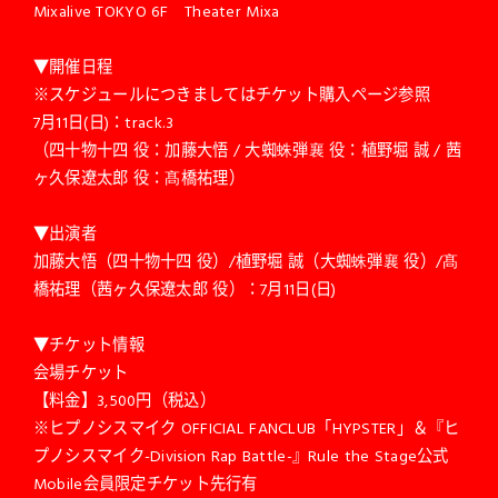
Mixalive TOKYO 6F Theater Mixa
▼開催日程
※スケジュールにつきましてはチケット購入ページ参照
7月11日(日)：track.3
（四十物十四 役：加藤大悟 / 大蜘蛛弾襄 役：植野堀 誠 / 茜
ヶ久保遼太郎 役：髙橋祐理）
▼出演者
加藤大悟（四十物十四 役）/植野堀 誠（大蜘蛛弾襄 役）/髙
橋祐理（茜ヶ久保遼太郎 役）：7月11日(日)
▼チケット情報
会場チケット
【料金】3,500円（税込）
※ヒプノシスマイク OFFICIAL FANCLUB「HYPSTER」＆『ヒ
プノシスマイク-Division Rap Battle-』Rule the Stage公式
Mobile会員限定チケット先行有