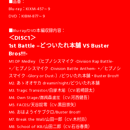
■品番：
Blu-ray：KIXM-457～9
DVD：KIBM-877～9
■Blu-ray/DVD本編収録内容：
＜DISC1＞
1st Battle –
どついたれ本舗 VS Buster
Bros!!!-
M1.OP Medley （ヒプノシスマイク -Division Rap Battle-
+／ヒプノシスマイク -Division Battle Anthem- +／ヒプノシ
スマイク -Glory or Dust-）/どついたれ本舗・Buster Bros!!!
M2. あゝオオサカ dreamin’night/どついたれ本舗
M3. Tragic Transistor/白膠木簓（CV:岩崎諒太）
M4. Own Stage/躑躅森盧笙（CV:河西健吾）
M5. FACES/天谷奴零（CV:黒田崇矢）
M6. おはようイケブクロ/Buster Bros!!!
M7. Break the Wall/山田一郎（CV:木村昴）
M8. School of IKB/山田二郎（CV:石谷春貴）