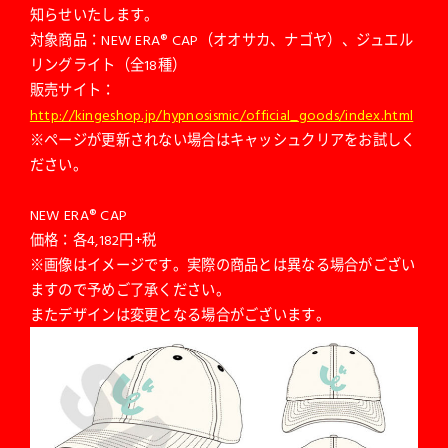
知らせいたします。
対象商品：NEW ERA® CAP（オオサカ、ナゴヤ）、ジュエル
リングライト（全18種）
販売サイト：
http://kingeshop.jp/hypnosismic/official_goods/index.html
※ページが更新されない場合はキャッシュクリアをお試しく
ださい。
NEW ERA® CAP
価格：各4,182円+税
※画像はイメージです。実際の商品とは異なる場合がござい
ますので予めご了承ください。
またデザインは変更となる場合がございます。