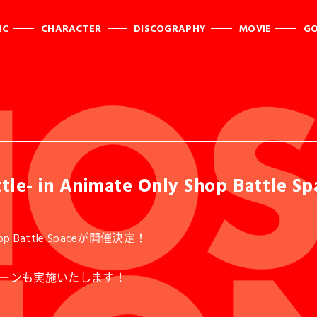
IC
CHARACTER
DISCOGRAPHY
MOVIE
G
le- in Animate Only Shop Battl
Shop Battle Spaceが開催決定！
ーンも実施いたします！