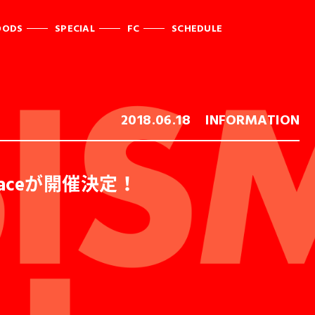
OODS
SPECIAL
FC
SCHEDULE
2018.06.18
INFORMATION
e Spaceが開催決定！