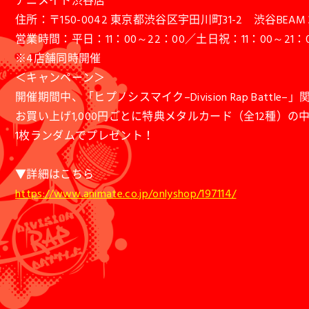
アニメイト渋谷店
住所：〒150-0042 東京都渋谷区宇田川町31-2 渋谷BEAM 
営業時間：平日：11：00～22：00／土日祝：11：00～21：
※4店舗同時開催
＜キャンペーン＞
開催期間中、「ヒプノシスマイク–Division Rap Battle–
お買い上げ1,000円ごとに特典メタルカード（全12種）の
1枚ランダムでプレゼント！
▼詳細はこちら
https://www.animate.co.jp/onlyshop/197114/