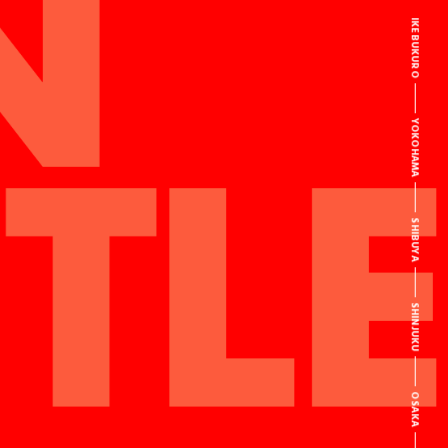
IKEBUKURO
YOKOHAMA
SHIBUYA
SHINJUKU
OSAKA