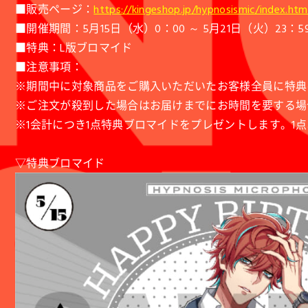
■販売ページ：
https://kingeshop.jp/hypnosismic/index.htm
■開催期間：5月15日（水）0：00 ～ 5月21日（火）23：5
■特典：L版ブロマイド
■注意事項：
※期間中に対象商品をご購入いただいたお客様全員に特典
※ご注文が殺到した場合はお届けまでにお時間を要する場
※1会計につき1点特典ブロマイドをプレゼントします。1
▽特典ブロマイド