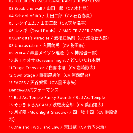
02.IKEBUKURO WEST GAME PARK / Buster Bros!!!
03.Break the wall / 山田一郎（CV.木村昴）
04.School of IKB / 山田二郎（CV.石谷春貴）
05.レクイエム / 山田三郎（CV.天﨑滉平）
06.シノギ（Dead Pools） / MAD TRIGGER CREW
07.Gangsta’s Paradise / 碧棺左馬刻（CV.浅沼晋太郎）
08.Uncrushable / 入間銃兎（CV.駒田航）
09.2DIE4 / 毒島メイソン理鶯（CV.神尾晋一郎）
10.あゝオオサカdreamin’night / どついたれ本舗
11.Tragic Transistor / 白膠木簓（CV.岩崎諒太）
12.Own Stage / 躑躅森盧笙（CV.河西健吾）
13.FACES / 天谷奴零（CV.黒田崇矢）
Dance&DJパフォーマンス
14.Bad Ass Temple Funky Sounds / Bad Ass Temple
15.そうぎゃらんBAM / 波羅夷空却（CV.葉山翔太）
16.月光陰 -Moonlight Shadow- / 四十物十四（CV.榊原優
希）
17.One and Two，and Law / 天国獄（CV.竹内栄治）