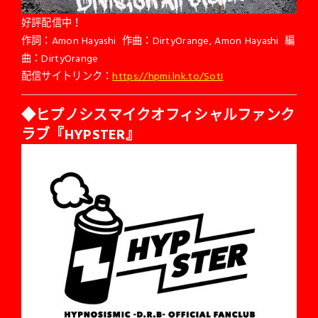
好評配信中！
作詞：Amon Hayashi 作曲：DirtyOrange, Amon Hayashi 編
曲：DirtyOrange
配信サイトリンク：
https://hpmi.lnk.to/SotI
◆
ヒプノシスマイクオフィシャルファンク
ラブ『
HYPSTER
』