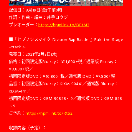
配信日：8月19日(金)午前0時
作詞・作曲・編曲：井手コウジ
プレオーダー：
https://hpmi.lnk.to/DPtM2
■『ヒプノシスマイク-Division Rap Battle-』Rule the Stage
–track.2-
発売日：2021年2月3日(水)
価格：初回限定版Blu-ray： ¥11,800+税／通常版 Blu-ray：
¥8,800+税／
初回限定版DVD：¥10,800+税／通常版 DVD：¥7,800+税
品番：初回限定版Blu-ray：KIXM-90441／通常版 Blu-ray：
KIXM-441／
初回限定版DVD：KIBM-90858～9／通常版 DVD：KIBM-858
～9
ご予約：
https://hpmi.lnk.to/RtS2
収録内容（予定）：