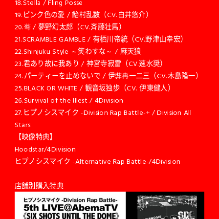
18.Stella / Fling Posse
19.ピンク色の愛 / 飴村乱数（CV.白井悠介）
20.蕚 / 夢野幻太郎（CV.斉藤壮馬）
21.SCRAMBLE GAMBLE / 有栖川帝統（CV.野津山幸宏）
22.Shinjuku Style ～笑わすな～ / 麻天狼
23.君あり故に我あり / 神宮寺寂雷（CV.速水奨）
24.パーティーを止めないで / 伊弉冉一二三（CV.木島隆一）
25.BLACK OR WHITE / 観音坂独歩（CV. 伊東健人）
26.Survival of the Illest / 4Division
27.ヒプノシスマイク -Division Rap Battle-+ / Division All
Stars
【映像特典】
Hoodstar/4Division
ヒプノシスマイク -Alternative Rap Battle-/4Division
店舗別購入特典