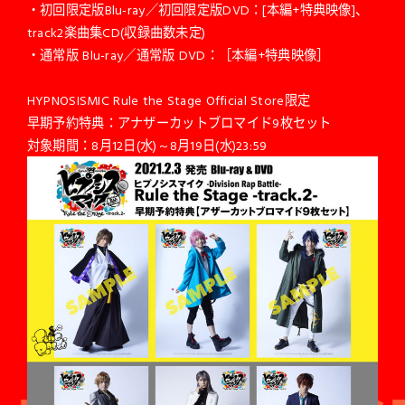
・初回限定版Blu-ray／初回限定版DVD：[本編+特典映像]、
track2楽曲集CD(収録曲数未定)
・通常版 Blu-ray／通常版 DVD：［本編+特典映像］
HYPNOSISMIC Rule the Stage Official Store限定
早期予約特典：アナザーカットブロマイド9枚セット
対象期間：8月12日(水)～8月19日(水)23:59