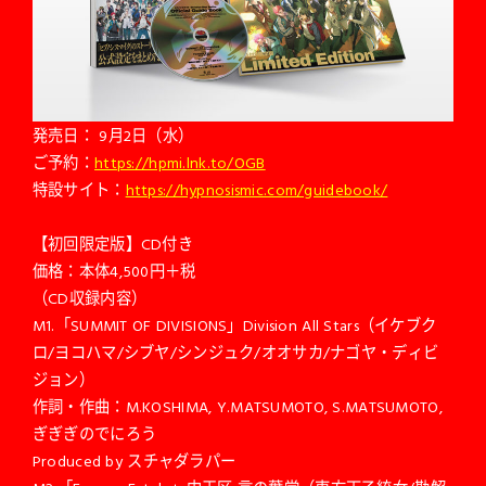
発売日： 9月2日（水）
ご予約：
https://hpmi.lnk.to/OGB
特設サイト：
https://hypnosismic.com/guidebook/
【初回限定版】CD付き
価格：本体4,500円＋税
（CD収録内容）
M1.「SUMMIT OF DIVISIONS」Division All Stars（イケブク
ロ/ヨコハマ/シブヤ/シンジュク/オオサカ/ナゴヤ・ディビ
ジョン）
作詞・作曲：M.KOSHIMA, Y.MATSUMOTO, S.MATSUMOTO,
ぎぎぎのでにろう
Produced by スチャダラパー