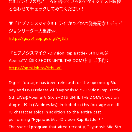
れ5thライブの見どころを語っているのでダイジェスト映像
と合わせてチェックしてみてください！
▼「ヒプノシスマイク5thライブBD／DVD発売記念！ディビ
ジョンリーダー大集結SP」
https://gxyt4.app.goo.gl/HjtLh
『ヒプノシスマイク -Division Rap Battle- 5th LIVE＠
AbemaTV《SIX SHOTS UNTIL THE DOME》』ご予約：
https://hpmi.lnk.to/5thLIVE
Digest footage has been released for the upcoming Blu-
Ray and DVD release of “Hypnosis Mic -Division Rap Battle
5th LIVE@AbemaTV SIX SHOTS UNTIL THE DOME”, out on
August 19th (Wednesday)! Included in this footage are all
18 character solos in addition to the entire cast
performing “Hypnosis Mic -Division Rap Battle-+.”
The special program that aired recently, “Hypnosis Mic 5th