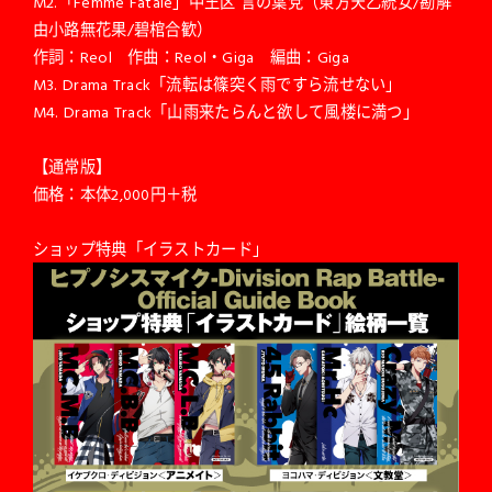
M2.「Femme Fatale」中王区 言の葉党（東方天乙統女/勘解
由小路無花果/碧棺合歓）
作詞：Reol 作曲：Reol・Giga 編曲：Giga
M3. Drama Track「流転は篠突く雨ですら流せない」
M4. Drama Track「山雨来たらんと欲して風楼に満つ」
【通常版】
価格：本体2,000円＋税
ショップ特典「イラストカード」