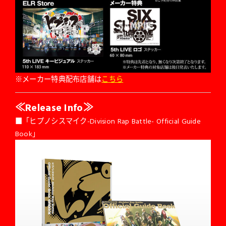
※メーカー特典配布店舗は
こちら
≪Release Info≫
■「ヒプノシスマイク-Division Rap Battle- Official Guide
Book」