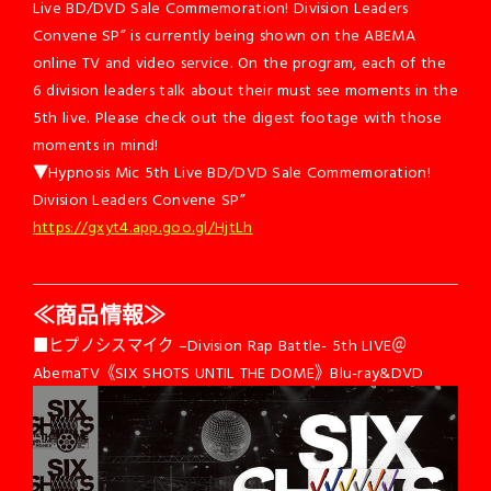
Live BD/DVD Sale Commemoration! Division Leaders
Convene SP” is currently being shown on the ABEMA
online TV and video service. On the program, each of the
6 division leaders talk about their must see moments in the
5th live. Please check out the digest footage with those
moments in mind!
▼Hypnosis Mic 5th Live BD/DVD Sale Commemoration!
Division Leaders Convene SP”
https://gxyt4.app.goo.gl/HjtLh
≪商品情報≫
■ヒプノシスマイク –Division Rap Battle- 5th LIVE＠
AbemaTV《SIX SHOTS UNTIL THE DOME》Blu-ray&DVD