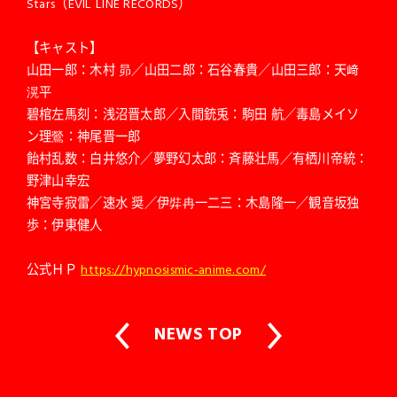
Stars（EVIL LINE RECORDS）
【キャスト】
山田一郎：木村 昴／山田二郎：石谷春貴／山田三郎：天﨑
滉平
碧棺左馬刻：浅沼晋太郎／入間銃兎：駒田 航／毒島メイソ
ン理鶯：神尾晋一郎
飴村乱数：白井悠介／夢野幻太郎：斉藤壮馬／有栖川帝統：
野津山幸宏
神宮寺寂雷／速水 奨／伊弉冉一二三：木島隆一／観音坂独
歩：伊東健人
公式ＨＰ
https://hypnosismic-anime.com/
NEWS TOP