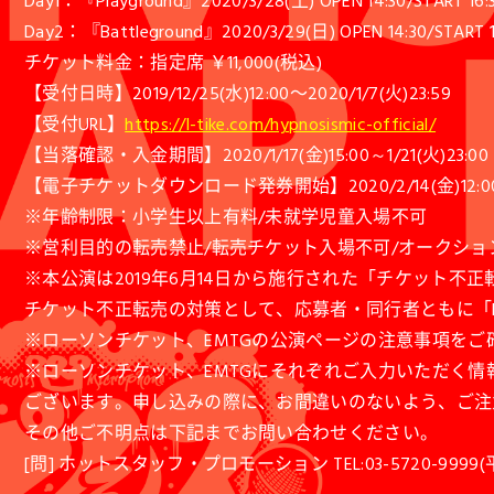
Day1：『Playground』2020/3/28(土) OPEN 14:30/START 16:
Day2：『Battleground』2020/3/29(日) OPEN 14:30/START 1
チケット料金：指定席 ￥11,000(税込)
【受付日時】2019/12/25(水)12:00〜2020/1/7(火)23:59
【受付URL】
https://l-tike.com/hypnosismic-official/
【当落確認・入金期間】2020/1/17(金)15:00～1/21(火)23:00
【電子チケットダウンロード発券開始】2020/2/14(金)12
※年齢制限：小学生以上有料/未就学児童入場不可
※営利目的の転売禁止/転売チケット入場不可/オークショ
※本公演は2019年6月14日から施行された「チケット不
チケット不正転売の対策として、応募者・同行者ともに「
※ローソンチケット、EMTGの公演ページの注意事項を
※ローソンチケット、EMTGにそれぞれご入力いただく
ございます。申し込みの際に、お間違いのないよう、ご注
その他ご不明点は下記までお問い合わせください。
[問] ホットスタッフ・プロモーション TEL:03-5720-9999(平日