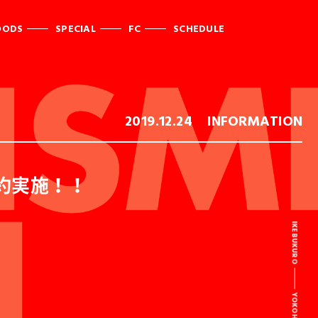
OODS
SPECIAL
FC
SCHEDULE
2019.12.24
INFORMATION
行予約実施！！
IKEBUKURO
YOKOHAMA