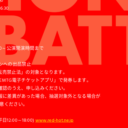
30
6:30
:00～公演開演時間まで
ンへの出品禁止
正転売禁止法」の対象となります。
EMTG電子チケットアプリ」で発券します。
ご確認のうえ、申し込みください。
情報に差異があった場合、抽選対象外となる場合が
意ください。
12:00～18:00)
www.red-hot.ne.jp