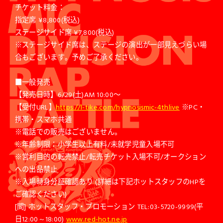
チケット料金：
指定席 ¥8,800(税込)
ステージサイド席 ¥7,800(税込)
※ステージサイド席は、ステージの演出が一部見えづらい場
合もございます。予めご了承ください。
■一般発売
【発売日時】6/29(土)AM 10:00〜
【受付URL】
https://l-tike.com/hypnosismic-4thlive
※PC・
携帯・スマホ共通
※電話での販売はございません。
※年齢制限：小学生以上有料/未就学児童入場不可
※営利目的の転売禁止/転売チケット入場不可/オークション
への出品禁止
※入場時身分証確認あり (詳細は下記ホットスタッフのHPを
ご確認ください)
[問] ホットスタッフ・プロモーション TEL:03-5720-9999(平
日12:00～18:00)
www.red-hot.ne.jp