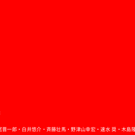
t
神尾晋一郎・白井悠介・斉藤壮馬・野津山幸宏・速水 奨・木島