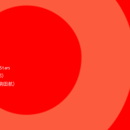
Stars
一郎）
：駒田航）