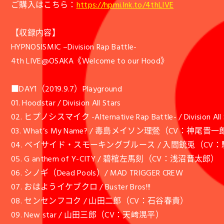
ご購入はこちら：
https://hpmi.lnk.to/4thLIVE
【収録内容】
HYPNOSISMIC –Division Rap Battle-
4th LIVE@OSAKA《Welcome to our Hood》
■DAY1（2019.9.7）Playground
01. Hoodstar / Division All Stars
02. ヒプノシスマイク -Alternative Rap Battle- / Division All 
03. What’s My Name? / 毒島メイソン理鶯（CV：神尾晋
04. ベイサイド・スモーキングブルース / 入間銃兎（CV
05. G anthem of Y-CITY / 碧棺左馬刻（CV：浅沼晋太郎）
06. シノギ（Dead Pools）/ MAD TRIGGER CREW
07. おはようイケブクロ / Buster Bros!!!
08. センセンフコク / 山田二郎（CV：石谷春貴）
09. New star / 山田三郎（CV：天﨑滉平）