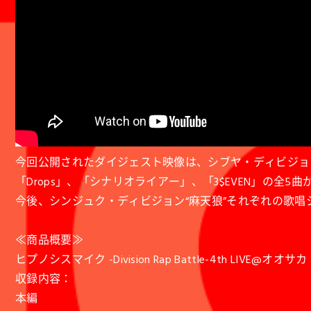
今回公開されたダイジェスト映像は、シブヤ・ディビジョン“Fling 
「Drops」、「シナリオライアー」、「3$EVEN」の全
今後、シンジュク・ディビジョン“麻天狼”それぞれの歌
≪商品概要≫
ヒプノシスマイク -Division Rap Battle-4th LIVE@オオサカ《W
収録内容：
本編