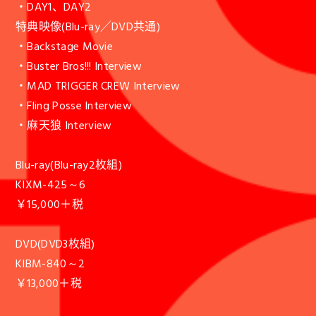
・DAY1、DAY2
特典映像(Blu-ray／DVD共通)
・Backstage Movie
・Buster Bros!!! Interview
・MAD TRIGGER CREW Interview
・Fling Posse Interview
・麻天狼 Interview
Blu-ray(Blu-ray2枚組)
KIXM-425～6
￥15,000＋税
DVD(DVD3枚組)
KIBM-840～2
￥13,000＋税