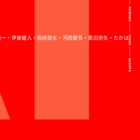
SHINJUKU
隆一・伊東健人・岩崎諒太・河西健吾・黒田崇矢・たかは
OSAKA
NAGOYA