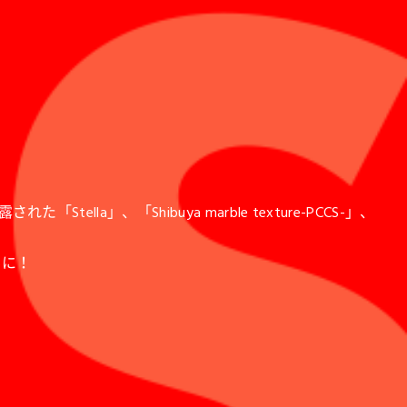
a」、「Shibuya marble texture-PCCS-」、
みに！