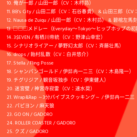
10. 俺が一郎 / 山田一郎（CV：木村昴）
11. BB’s City / 山田二郎（CV：石谷春貴） & 山田三郎（
12. Nausa de Zuiqu / 山田一郎（CV：木村昴） & 碧
13. □□□メドレー（Everyday〜Tokyo〜ヒップホップの初期衝動
14. 3$EVEN / 有栖川帝統（CV：野津山幸宏）
15. シナリオライアー / 夢野幻太郎（CV：斉藤壮馬）
16. drops / 飴村乱数（CV：白井悠介）
17. Stella / Fling Posse
18. シャンパンゴールド / 伊弉冉一二三（CV：木島隆一）
19. チグリジア / 観音坂独歩（CV：伊東健人）
20. 迷宮壁 / 神宮寺寂雷（CV：速水奨）
21. Wrap&Rap ～3分バイブスクッキング～ / 伊弉冉一
22. パピヨン / 麻天狼
23. GO ON / GADORO
24. ROLLER COASTER / GADORO
25. クズ / GADORO