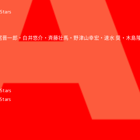
Stars
神尾晋一郎・白井悠介・斉藤壮馬・野津山幸宏・速水 奨・木島
Stars
Stars