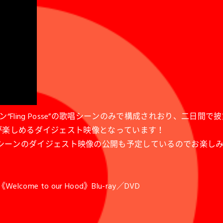
Posse”の歌唱シーンのみで構成されおり、二日間で披露された「Stell
5曲が楽しめるダイジェスト映像となっています！
唱シーンのダイジェスト映像の公開も予定しているのでお楽し
elcome to our Hood》Blu-ray／DVD