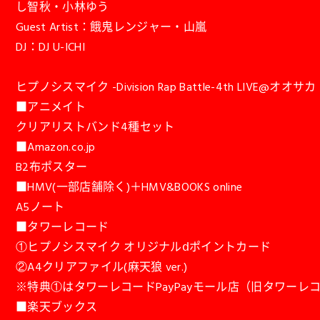
し智秋・小林ゆう
Guest Artist：餓鬼レンジャー・山嵐
DJ：DJ U-ICHI
ヒプノシスマイク -Division Rap Battle-4th LIVE@オオサ
■アニメイト
クリアリストバンド4種セット
■Amazon.co.jp
B2布ポスター
■HMV(一部店舗除く)＋HMV&BOOKS online
A5ノート
■タワーレコード
①ヒプノシスマイク オリジナルⅾポイントカード
②A4クリアファイル(麻天狼 ver.)
※特典①はタワーレコードPayPayモール店（旧タワーレコ
■楽天ブックス