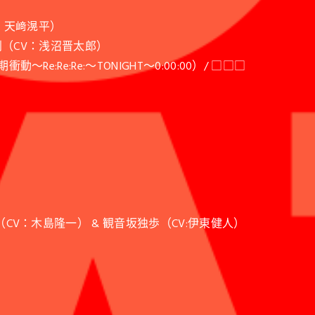
CV：天﨑滉平）
棺左馬刻（CV：浅沼晋太郎）
〜Re:Re:Re:〜TONIGHT〜0:00:00）/ □□□
二三（CV：木島隆一） & 観音坂独歩（CV:伊東健人）