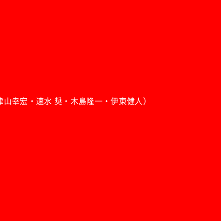
馬・野津山幸宏・速水 奨・木島隆一・伊東健人）