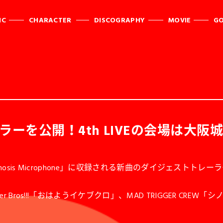
IC
CHARACTER
DISCOGRAPHY
MOVIE
G
ーを公開！4th LIVEの会場は大阪
ypnosis Microphone」に収録される新曲のダイジェストト
os!!!「おはようイケブクロ」、MAD TRIGGER CREW「シノギ（D