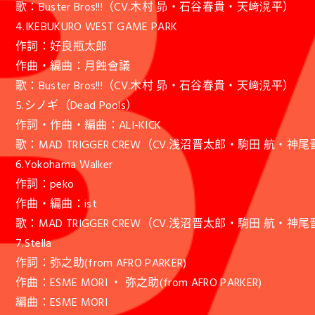
歌：Buster Bros!!!（CV.木村 昴・石谷春貴・天﨑滉平）
4.IKEBUKURO WEST GAME PARK
作詞：好良瓶太郎
作曲・編曲：月蝕會議
歌：Buster Bros!!!（CV.木村 昴・石谷春貴・天﨑滉平）
5.シノギ（Dead Pools）
作詞・作曲・編曲：ALI-KICK
歌：MAD TRIGGER CREW（CV.浅沼晋太郎・駒田 航・神
6.Yokohama Walker
作詞：peko
作曲・編曲：ist
歌：MAD TRIGGER CREW（CV.浅沼晋太郎・駒田 航・神
7.Stella
作詞：弥之助(from AFRO PARKER)
作曲：ESME MORI ・ 弥之助(from AFRO PARKER)
編曲：ESME MORI