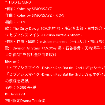
11.T.D.D LEGEND
作詞：Kohei by SIMONSAYZ
作曲：Kohei by SIMONSAYZ・R·O·N
編曲：R·O·N
歌：The Dirty Dawg（CV.木村 昴・浅沼晋太郎・白井悠
12.ヒプノシスマイク -Division Battle Anthem-
作詞・作曲・編曲：invisible manners（平山大介・福山 整
歌：Division All Stars（CV.木村 昴・石谷
※新曲5曲を含む全12曲を収録
Blu-ray：
「ヒプノシスマイク -Division Rap Battle- 2nd LIV
「ヒプノシスマイク -Division Rap Battle- 3rd LIV
の模様を収録。
価格：9,259円+税
KICA-93278
初回限定Drama Track盤