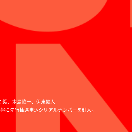
水 奨、木島隆一、伊東健人
rack盤、通常盤に先行抽選申込シリアルナンバーを封入。