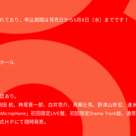
れており、申込期間は発売日から5月8日（水）までです！
城ホール
認あり。
駒田 航、神尾晋一郎、白井悠介、斉藤壮馬、野津山幸宏、速
osis Microphone」初回限定LIVE盤、初回限定Drama T
は公式ＨＰにて随時発表。