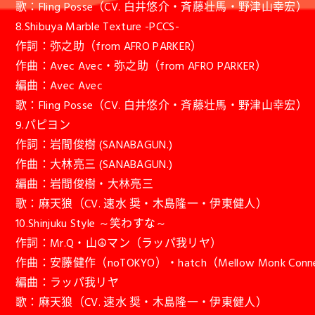
歌：Fling Posse（CV. 白井悠介・斉藤壮馬・野津山幸宏）
8.Shibuya Marble Texture -PCCS-
作詞：弥之助（from AFRO PARKER）
作曲：Avec Avec・弥之助（from AFRO PARKER）
編曲：Avec Avec
歌：Fling Posse（CV. 白井悠介・斉藤壮馬・野津山幸宏）
9.パピヨン
作詞：岩間俊樹 (SANABAGUN.)
作曲：大林亮三 (SANABAGUN.)
編曲：岩間俊樹・大林亮三
歌：麻天狼（CV. 速水 奨・木島隆一・伊東健人）
10.Shinjuku Style ～笑わすな～
作詞：Mr.Q・山☮マン（ラッパ我リヤ）
作曲：安藤健作（noTOKYO）・hatch（Mellow Monk Conne
編曲：ラッパ我リヤ
歌：麻天狼（CV. 速水 奨・木島隆一・伊東健人）