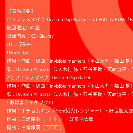
【商品概要】
ヒプノシスマイク-Division Rap Battle – 1st FULL ALBUM「Ent
初回限定LIVE盤
収録内容：CD+Blu-ray
CD：収録曲
1.Hoodstar
作詞・作曲・編曲：invisible manners（平山大介・福山 整
歌：Division All Stars（CV.木村 昴・石谷
2.ヒプノシスマイク -Division Rap Battle-
作詞・作曲・編曲：invisible manners（平山大介・福山 整
歌：Division All Stars（CV.木村 昴・石谷
3.おはようイケブクロ
作詞：ポチョムキン（from餓鬼レンジャー）・好良瓶太
作曲：三浦康嗣（□□□）・好良瓶太郎
編曲：三浦康嗣（□□□）