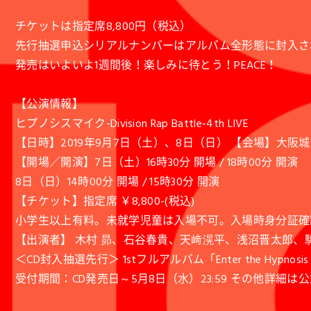
チケットは指定席8,800円（税込）
先行抽選申込シリアルナンバーはアルバム全形態に封入さ
発売はいよいよ1週間後！楽しみに待とう！PEACE！
【公演情報】
ヒプノシスマイク-Division Rap Battle-4th LIVE
【日時】2019年9月7日（土）、8日（日） 【会場】大阪
【開場／開演】7日（土）16時30分 開場 / 18時00分 開演
8日（日）14時00分 開場 / 15時30分 開演
【チケット】指定席 ￥8,800-(税込)
小学生以上有料。未就学児童は入場不可。入場時身分証確
【出演者】 木村 昴、石谷春貴、天﨑滉平、浅沼晋太郎、
＜CD封入抽選先行＞ 1stフルアルバム「Enter the Hypn
受付期間：CD発売日～5月8日（水）23:59 その他詳細