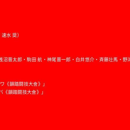
介・速水 奨）
）
春貴・天﨑滉平・浅沼晋太郎・駒田 航・神尾晋一郎・白井悠介・斉藤壮
E@シナガワ《韻踏闘技大會》」
E@オダイバ《韻踏闘技大會》」