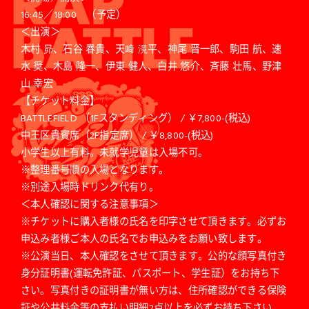
16:45／18:00 （予定）
＜出演＞
木村 昴、石谷 春貴、天﨑 滉平、神尾 晋一郎、駒田 航、速
水 奨、木島 隆一、伊東 健人、白井 悠介、斉藤 壮馬、野津
山 幸宏
【チケット料金】
BATTLEFIELD （1Fスタンディング） / ￥7,800-(税込)
中王区貴賓席（2F指定席） / ￥8,800-(税込)
小学生以上有料。未就学児童は入場不可。
※整理番号順の入場となります。
※別途入場時ドリンク代有り。
＜本人確認に関する注意事項＞
※チケットに購入者様の氏名を印字させて頂きます。必ずお
申込み者様ご本人の氏名でお申込みをお願い致します。
※公演当日、本人確認をさせて頂きます。公的な顔写真付き
身分証明書(運転免許証、パスポート、学生証）をお持ち下
さい。写真付きの証明書が無い方は、住所確認ができる保険
証や公共料金等の支払い明細2点以上を必ずお持ち下さい。