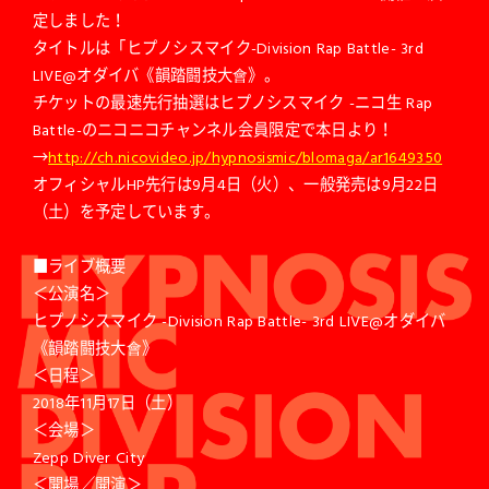
定しました！
タイトルは「ヒプノシスマイク-Division Rap Battle- 3rd
LIVE@オダイバ《韻踏闘技大會》。
チケットの最速先行抽選はヒプノシスマイク -ニコ生 Rap
Battle-のニコニコチャンネル会員限定で本日より！
→
http://ch.nicovideo.jp/hypnosismic/blomaga/ar1649350
オフィシャルHP先行は9月4日（火）、一般発売は9月22日
（土）を予定しています。
■ライブ概要
＜公演名＞
ヒプノシスマイク -Division Rap Battle- 3rd LIVE@オダイバ
《韻踏闘技大會》
＜日程＞
2018年11月17日（土）
＜会場＞
Zepp Diver City
＜開場／開演＞