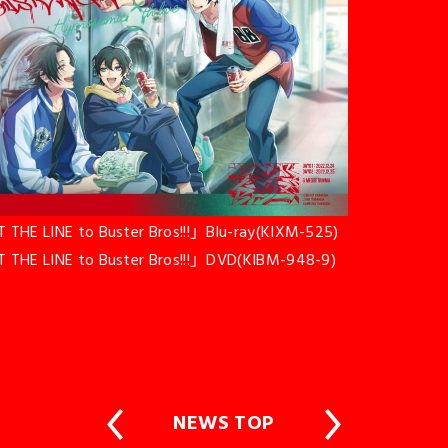
E LINE to Buster Bros!!!」Blu-ray(KIXM-525)
HE LINE to Buster Bros!!!」DVD(KIBM-948-9)
NEWS TOP