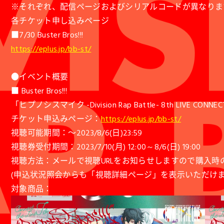
※それぞれ、配信ページおよびシリアルコードが異なりま
各チケット申し込みページ
■7/30 Buster Bros!!!
https://eplus.jp/bb-st/
●イベント概要
■ Buster Bros!!!
「ヒプノシスマイク -Division Rap Battle- 8th LIVE CONNECT TH
チケット申込みページ：
https://eplus.jp/bb-st/
視聴可能期間：〜2023/8/6(日)23:59
視聴券受付期間：2023/7/10(月) 12:00～8/6(日) 19:00
視聴方法：メールで視聴URLをお知らせしますので購入時の
(申込状況照会からも「視聴詳細ページ」を表示いただけま
対象商品：