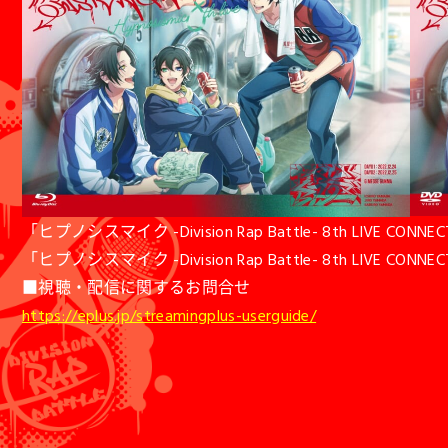
「ヒプノシスマイク -Division Rap Battle- 8th LIVE CONNECT TH
「ヒプノシスマイク -Division Rap Battle- 8th LIVE CONNECT T
■視聴・配信に関するお問合せ
https://eplus.jp/streamingplus-userguide/