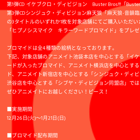
第1弾CD イケブクロ・ディビジョン Buster Bros!!!「Buster 
第3弾CDシンジュク・ディビジョン麻天狼「麻天狼-音韻臨
の3タイトルのいずれか1枚を対象店舗にてご購入いただい
「ヒプノシスマイク キラーワードブロマイド」をプレゼ
ブロマイドは全4種類の絵柄となっております。
下記、対象店舗のアニメイト池袋本店を中心とする「イケ
ードが入ったブロマイド、アニメイト横浜店を中心とする
ド、アニメイト新宿店を中心とする「シンジュク・ディビ
渋谷店を中心とする「シブヤ・ディビジョン同盟店」では
ぜひアニメイトにお越しください！ピース！
■実施期間
12月26日(火)〜1月21日(日)
■ブロマイド配布期間