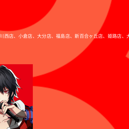
川西店、小倉店、大分店、福島店、新百合ヶ丘店、姫路店、