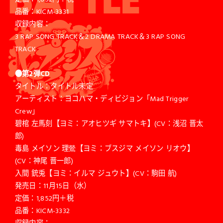
品番：KICM-3331
収録内容：
3 RAP SONG TRACK＆2 DRAMA TRACK＆3 RAP SONG
TRACK
●第2弾CD
タイトル：タイトル未定
アーティスト：ヨコハマ・ディビジョン「Mad Trigger
Crew」
碧棺 左馬刻【ヨミ：アオヒツギ サマトキ】(CV：浅沼 晋太
郎)
毒島 メイソン 理鶯【ヨミ：ブスジマ メイソン リオウ】
(CV：神尾 晋一郎)
入間 銃兎【ヨミ：イルマ ジュウト】(CV：駒田 航)
発売日：11月15日（水）
定価：1,852円＋税
品番：KICM-3332
収録内容：