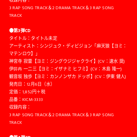
3 RAP SONG TRACK＆2 DRAMA TRACK＆3 RAP SONG
TRACK
●第3弾CD
タイトル：タイトル未定
アーティスト：シンジュク・ディビジョン「麻天狼【ヨミ：
マテンロウ】」
神宮寺 寂雷【ヨミ：ジングウジジャクライ】(CV：速水 奨)
伊弉冉 一二三【ヨミ：イザナミ ヒフミ】(CV：木島 隆一)
観音坂 独歩【ヨミ：カンノンザカ ドッポ】(CV：伊東 健人)
発売日：12月6日（水）
定価：1,852円＋税
品番：KICM-3333
収録内容：
3 RAP SONG TRACK＆2 DRAMA TRACK＆3 RAP SONG
TRACK