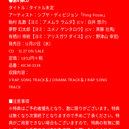
●第4弾CD
タイトル：タイトル未定
アーティスト：シブヤ・ディビジョン「Fling Posse」
飴村 乱数【ヨミ：アメムラ ラムダ】(CV：白井 悠介)
夢野 幻太郎【ヨミ：ユメノ ゲンタロウ】(CV：斉藤 壮馬)
有栖川 帝統【ヨミ：アリスガワ ダイス】(CV：野津山 幸宏)
発売日：12月27日（水）
CD 12.27 ON SALE
定価：1,852円＋税
品番：KICM-3334
収録内容：
3 RAP SONG TRACK＆2 DRAMA TRACK＆3 RAP SONG
TRACK
■注意事項
※特典はご予約者優先となり、数に限りがございます。特典
は無くなり次第終了となりますので予めご了承ください。特
典がご用意できない場合もございますので、特典の有無に関