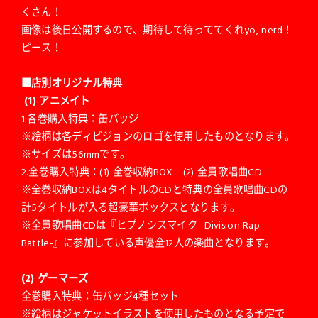
くさん！
画像は後日公開するので、期待して待っててくれyo, nerd！
ピース！
■店別オリジナル特典
(1) アニメイト
1.各巻購入特典：缶バッジ
※絵柄は各ディビジョンのロゴを使用したものとなります。
※サイズは56mmです。
2.全巻購入特典：(1) 全巻収納BOX (2) 全員歌唱曲CD
※全巻収納BOXは4タイトルのCDと特典の全員歌唱曲CDの
計5タイトルが入る超豪華ボックスとなります。
※全員歌唱曲CDは『ヒプノシスマイク -Division Rap
Battle-』に参加している声優全12人の楽曲となります。
(2) ゲーマーズ
全巻購入特典：缶バッジ4種セット
※絵柄はジャケットイラストを使用したものとなる予定で