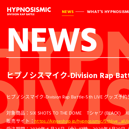
NEWS
WHAT’S HYPNOSISM
NEWS
ヒプノシスマイク-Division Rap Ba
ヒプノシスマイク-Division Rap Battle-5th LIVE 
対象商品：SIX SHOTS TO THE DOME Tシャツ (BLACK)
販売サイト：
https://kingeshop.jp/hypnosismic/5thlive_all/